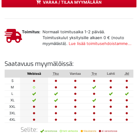
VARAA / TILAA MYYMÄLÄÄN
Toimitus:
Normaali toimitusaika 1-2 päivää.
Toimituskulut yksityisille alkaen 0 € (nouto
myymälästä).
Lue lisää toimitusehdoistamme...
Saatavuus myymälöissä:
Webissä
Tku
Vantaa
Tre
Lahti
Jkl
S
M
L
XL
XXL
3XL
4XL
Selite:
varastossa
heti verkosta
tilauksesta
ei varastossa