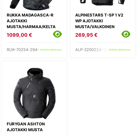
RUKKA MADAGASCA-R
ALPINESTARS T-SP 1 V2
AJOTAKKI
WP AJOTAKKI
MUSTA/HARMAA/KELTA
MUSTA/VALKOINEN
1099,00 €
269,95 €
RUK-70254-294-
ALP-3200224-12-
tarkista saatavuus
tarkista saatavuus
FURYGAN ASHTON
AJOTAKKI MUSTA