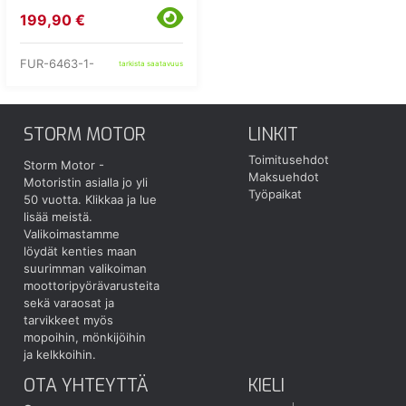
199,90 €
FUR-6463-1-
tarkista saatavuus
STORM MOTOR
LINKIT
Toimitusehdot
Storm Motor -
Maksuehdot
Motoristin asialla jo yli
Työpaikat
50 vuotta.
Klikkaa ja lue
lisää meistä.
Valikoimastamme
löydät kenties maan
suurimman valikoiman
moottoripyörävarusteita
sekä varaosat ja
tarvikkeet myös
mopoihin, mönkijöihin
ja kelkkoihin.
OTA YHTEYTTÄ
KIELI