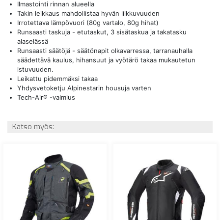
Ilmastointi rinnan alueella
Takin leikkaus mahdollistaa hyvän liikkuvuuden
Irrotettava lämpövuori (80g vartalo, 80g hihat)
Runsaasti taskuja - etutaskut, 3 sisätaskua ja takatasku
alaselässä
Runsaasti säätöjä - säätönapit olkavarressa, tarranauhalla
säädettävä kaulus, hihansuut ja vyötärö takaa mukautetun
istuvuuden.
Leikattu pidemmäksi takaa
Yhdysvetoketju Alpinestarin housuja varten
Tech-Air® -valmius
Katso myös: