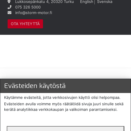
Lukkosepänkatu 4, 20320 Turku
English
Svenska
075 326 5000
info@storm-motor.fi
OTA YHTEYTTÄ
Maksu- ja toimitustavat
Evästeiden käytöstä
Käytämme evästeitä, jotta verkkosivujen käyttö olisi helpompaa.
Evästeiden avulla voimme myös räätälöidä sivuja juuri sinulle sekä
kerätä analytiikkaa verkkokaupan ja valikoiman parantamiseksi.