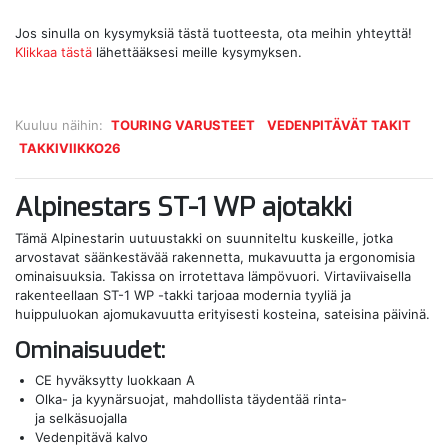
Jos sinulla on kysymyksiä tästä tuotteesta, ota meihin yhteyttä!
Klikkaa tästä
lähettääksesi meille kysymyksen.
Kuuluu näihin:
TOURING VARUSTEET
VEDENPITÄVÄT TAKIT
TAKKIVIIKKO26
Alpinestars ST-1 WP ajotakki
Tämä Alpinestarin uutuustakki on suunniteltu kuskeille, jotka
arvostavat säänkestävää rakennetta, mukavuutta ja ergonomisia
ominaisuuksia. Takissa on irrotettava lämpövuori. Virtaviivaisella
rakenteellaan ST-1 WP -takki tarjoaa modernia tyyliä ja
huippuluokan ajomukavuutta erityisesti kosteina, sateisina päivinä.
Ominaisuudet:
CE hyväksytty luokkaan A
Olka- ja kyynärsuojat, mahdollista täydentää rinta-
ja selkäsuojalla
Vedenpitävä kalvo