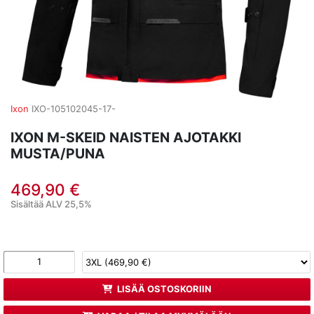
Ixon
IXO-105102045-17-
IXON M-SKEID NAISTEN AJOTAKKI
MUSTA/PUNA
469,90 €
Sisältää ALV 25,5%
LISÄÄ OSTOSKORIIN