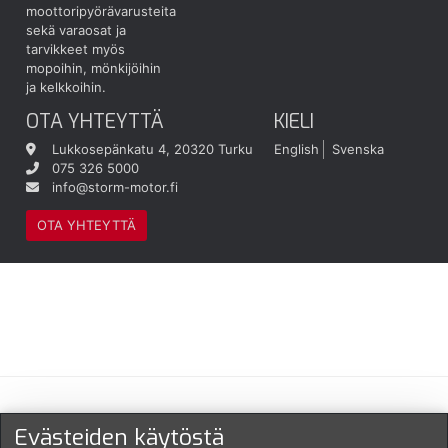
moottoripyörävarusteita
sekä varaosat ja
tarvikkeet myös
mopoihin, mönkijöihin
ja kelkkoihin.
OTA YHTEYTTÄ
KIELI
Lukkosepänkatu 4, 20320 Turku
English
Svenska
075 326 5000
info@storm-motor.fi
OTA YHTEYTTÄ
Maksu- ja toimitustavat
Evästeiden käytöstä