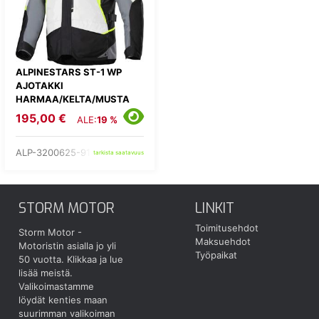
ALPINESTARS ST-1 WP
AJOTAKKI
HARMAA/KELTA/MUSTA
195,00 €
ALE:
19 %
ALP-3200625-9145-
tarkista saatavuus
STORM MOTOR
LINKIT
Toimitusehdot
Storm Motor -
Maksuehdot
Motoristin asialla jo yli
Työpaikat
50 vuotta.
Klikkaa ja lue
lisää meistä.
Valikoimastamme
löydät kenties maan
suurimman valikoiman