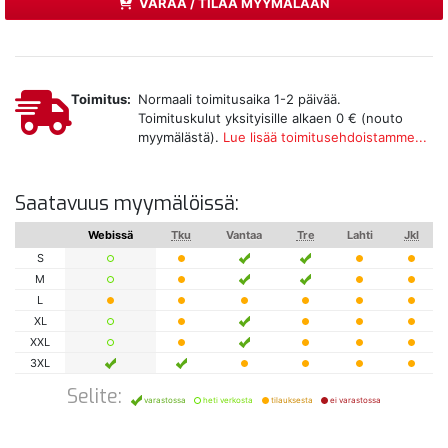
VARAA / TILAA MYYMÄLÄÄN
Toimitus:
Normaali toimitusaika 1-2 päivää.
Toimituskulut yksityisille alkaen 0 € (nouto
myymälästä).
Lue lisää toimitusehdoistamme...
Saatavuus myymälöissä:
Webissä
Tku
Vantaa
Tre
Lahti
Jkl
S
M
L
XL
XXL
3XL
Selite:
varastossa
heti verkosta
tilauksesta
ei varastossa