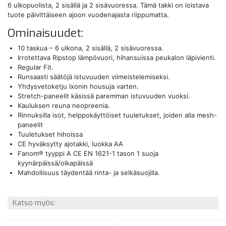
6 ulkopuolista, 2 sisällä ja 2 sisävuoressa. Tämä takki on loistava
tuote päivittäiseen ajoon vuodenajasta riippumatta.
Ominaisuudet:
10 taskua – 6 ulkona, 2 sisällä, 2 sisävuoressa.
Irrotettava Ripstop lämpövuori, hihansuissa peukalon läpivienti.
Regular Fit.
Runsaasti säätöjä istuvuuden viimeistelemiseksi.
Yhdysvetoketju Ixonin housuja varten.
Stretch-paneelit käsissä paremman istuvuuden vuoksi.
Kauluksen reuna neopreenia.
Rinnuksilla isot, helppokäyttöiset tuuletukset, joiden alla mesh-
paneelit
Tuuletukset hihoissa
CE hyväksytty ajotakki, luokka AA
Fanom® tyyppi A CE EN 1621-1 tason 1 suoja
kyynärpäissä/olkapäissä
Mahdollisuus täydentää rinta- ja selkäsuojilla.
Katso myös: