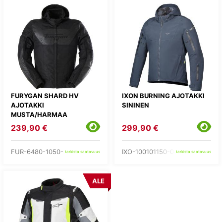
FURYGAN SHARD HV
IXON BURNING AJOTAKKI
AJOTAKKI
SININEN
MUSTA/HARMAA
239,90 €
299,90 €
FUR-6480-1050-
IXO-100101150-04-
tarkista saatavuus
tarkista saatavuus
ALE