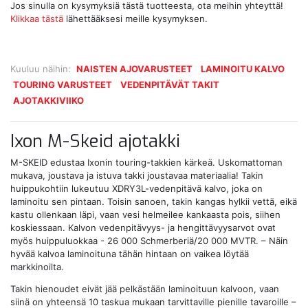
Jos sinulla on kysymyksiä tästä tuotteesta, ota meihin yhteyttä!
Klikkaa tästä
lähettääksesi meille kysymyksen.
Kuuluu näihin:
NAISTEN AJOVARUSTEET
LAMINOITU KALVO
TOURING VARUSTEET
VEDENPITÄVÄT TAKIT
AJOTAKKIVIIKO
Ixon M-Skeid ajotakki
M-SKEID edustaa Ixonin touring-takkien kärkeä. Uskomattoman
mukava, joustava ja istuva takki joustavaa materiaalia! Takin
huippukohtiin lukeutuu XDRY3L-vedenpitävä kalvo, joka on
laminoitu sen pintaan. Toisin sanoen, takin kangas hylkii vettä, eikä
kastu ollenkaan läpi, vaan vesi helmeilee kankaasta pois, siihen
koskiessaan. Kalvon vedenpitävyys- ja hengittävyysarvot ovat
myös huippuluokkaa - 26 000 Schmerberiä/20 000 MVTR. – Näin
hyvää kalvoa laminoituna tähän hintaan on vaikea löytää
markkinoilta.
Takin hienoudet eivät jää pelkästään laminoituun kalvoon, vaan
siinä on yhteensä 10 taskua mukaan tarvittaville pienille tavaroille –