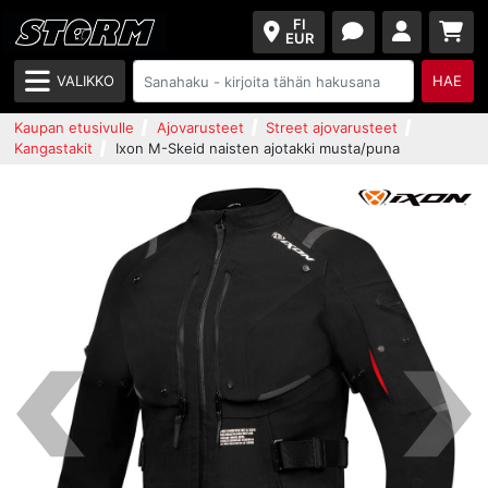
FI
EUR
VALIKKO
HAE
Kaupan etusivulle
Ajovarusteet
Street ajovarusteet
Kangastakit
Ixon M-Skeid naisten ajotakki musta/puna