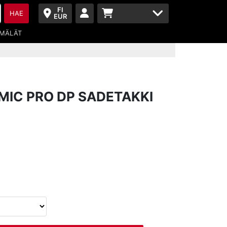
FI
HAE
EUR
MÄLÄT
IC PRO DP SADETAKKI