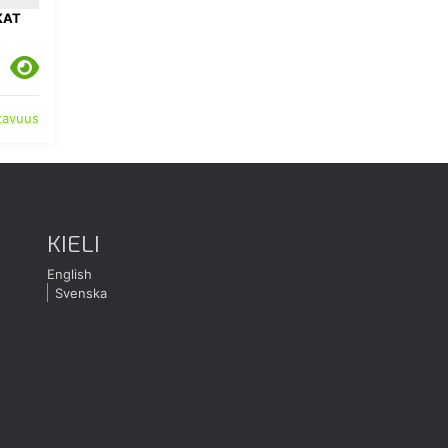
KAT
atavuus
KIELI
English
Svenska