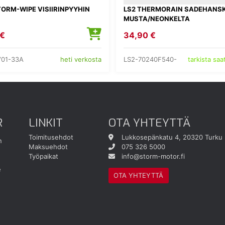
ORM-WIPE VISIIRINPYYHIN
LS2 THERMORAIN SADEHANS
MUSTA/NEONKELTA
 €
34,90 €
V01-33A
LS2-70240F540-
heti verkosta
tarkista sa
R
LINKIT
OTA YHTEYTTÄ
Toimitusehdot
Lukkosepänkatu 4, 20320 Turku
n
Maksuehdot
075 326 5000
Työpaikat
info@storm-motor.fi
e
OTA YHTEYTTÄ