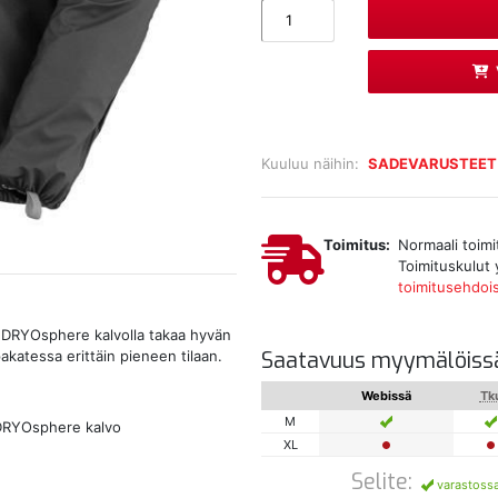
Kuuluu näihin:
SADEVARUSTEET
Toimitus:
Normaali toimi
Toimituskulut 
toimitusehdoi
la DRYOsphere kalvolla takaa hyvän
Saatavuus myymälöiss
akatessa erittäin pieneen tilaan.
Webissä
Tk
M
u DRYOsphere kalvo
XL
Selite:
varastoss