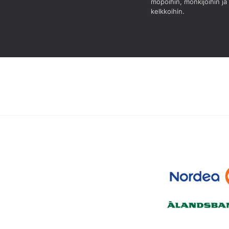
mopoihin, mönkijöihin ja
kelkkoihin.