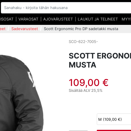
EISOSAT
VARAOSAT
AJOVARUSTEET
LAUKUT JA TELINEET
MYY
eet
Sadevarusteet
Scott Ergonomic Pro DP sadetakki musta
SCO-622-7005-
SCOTT ERGONOM
MUSTA
109,00 €
Sisältää ALV 25,5%