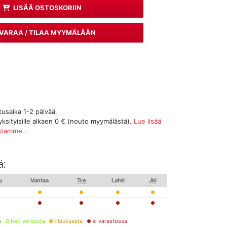
LISÄÄ OSTOSKORIIN
VARAA / TILAA MYYMÄLÄÄN
tusaika 1-2 päivää.
yksityisille alkaen 0 € (nouto myymälästä).
Lue lisää
stamme...
ä:
u
Vantaa
Tre
Lahti
Jkl
a
heti verkosta
tilauksesta
ei varastossa