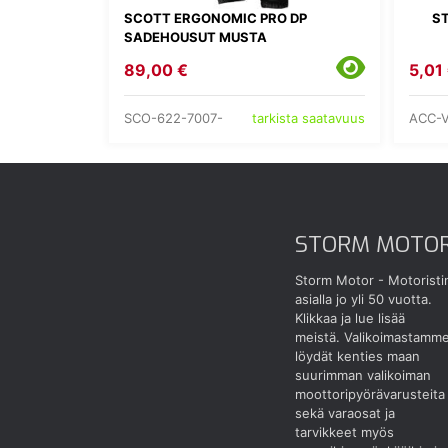
SCOTT ERGONOMIC PRO DP
ST
SADEHOUSUT MUSTA
89,00 €
5,01
SCO-622-7007-
ACC-
tarkista saatavuus
STORM MOTO
Storm Motor - Motoristi
asialla jo yli 50 vuotta.
Klikkaa ja lue lisää
meistä.
Valikoimastamm
löydät kenties maan
suurimman valikoiman
moottoripyörävarusteita
sekä varaosat ja
tarvikkeet myös