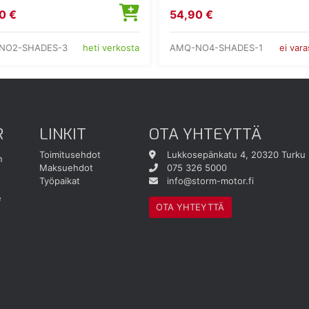
0 €
54,90 €
NO2-SHADES-3
AMQ-NO4-SHADES-1
heti verkosta
ei var
R
LINKIT
OTA YHTEYTTÄ
Toimitusehdot
Lukkosepänkatu 4, 20320 Turku
n
Maksuehdot
075 326 5000
Työpaikat
info@storm-motor.fi
e
OTA YHTEYTTÄ