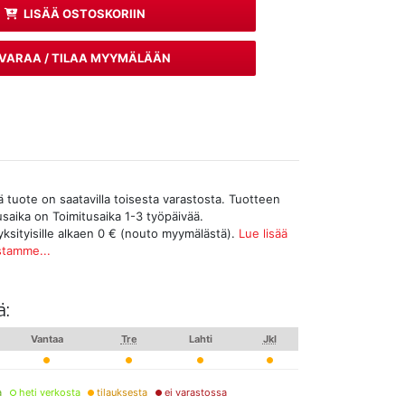
LISÄÄ OSTOSKORIIN
VARAA / TILAA MYYMÄLÄÄN
tuote on saatavilla toisesta varastosta. Tuotteen
tusaika on Toimitusaika 1-3 työpäivää.
yksityisille alkaen 0 € (nouto myymälästä).
Lue lisää
stamme...
ä:
Vantaa
Tre
Lahti
Jkl
a
heti verkosta
tilauksesta
ei varastossa