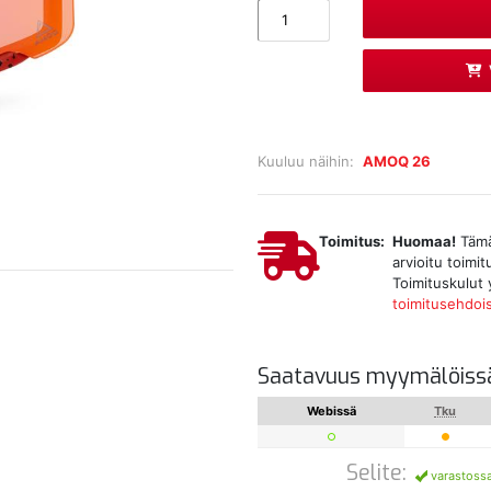
Kuuluu näihin:
AMOQ 26
Toimitus:
Huomaa!
Tämä 
arvioitu toimi
Toimituskulut 
toimitusehdoi
Saatavuus myymälöiss
Webissä
Tku
Selite:
varastoss