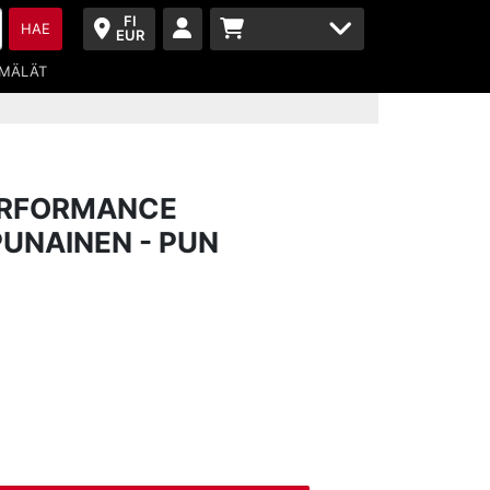
FI
HAE
EUR
MÄLÄT
ERFORMANCE
PUNAINEN - PUN