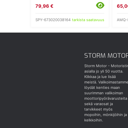
79,96 €
65,0
SPY-673020038164
AMQ-
tarkista saatavuus
STORM MOTO
Storm Motor - Motoristi
asialla jo yli 50 vuotta.
Klikkaa ja lue lisää
meistä.
Valikoimastamm
löydät kenties maan
suurimman valikoiman
moottoripyörävarusteita
sekä varaosat ja
tarvikkeet myös
mopoihin, mönkijöihin ja
kelkkoihin.