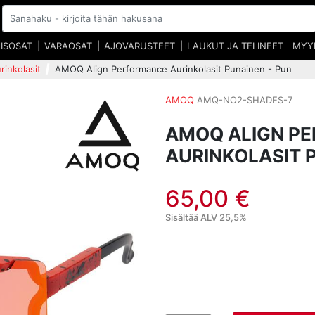
EISOSAT
VARAOSAT
AJOVARUSTEET
LAUKUT JA TELINEET
MYY
rinkolasit
AMOQ Align Performance Aurinkolasit Punainen - Pun
AMOQ
AMQ-NO2-SHADES-7
AMOQ ALIGN P
AURINKOLASIT 
65,00 €
Sisältää ALV 25,5%