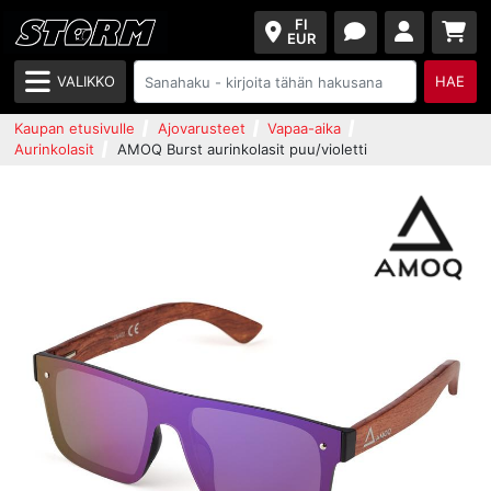
FI
EUR
VALIKKO
HAE
Kaupan etusivulle
Ajovarusteet
Vapaa-aika
Aurinkolasit
AMOQ Burst aurinkolasit puu/violetti