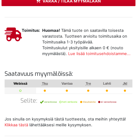
VARAA / TILAA MYYMÄLÄÄN
Toimitus:
Huomaa!
Tämä tuote on saatavilla toisesta
varastosta. Tuotteen arvioitu toimitusaika on
Toimitusaika 1-3 työpäivää.
Toimituskulut yksityisille alkaen 0 € (nouto
myymälästä).
Lue lisää toimitusehdoistamme...
Saatavuus myymälöissä:
Webissä
Tku
Vantaa
Tre
Lahti
Jkl
Selite:
varastossa
heti verkosta
tilauksesta
ei varastossa
Jos sinulla on kysymyksiä tästä tuotteesta, ota meihin yhteyttä!
Klikkaa tästä
lähettääksesi meille kysymyksen.