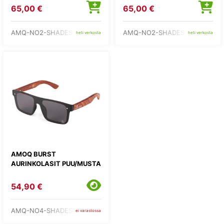
KIRKAS
PUN
65,00 €
65,00 €
AMQ-NO2-SHADES-1
AMQ-NO2-SHADES-7
heti verkosta
heti verkosta
AMOQ BURST
AURINKOLASIT PUU/MUSTA
54,90 €
AMQ-NO4-SHADES-1
ei varastossa