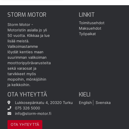
STORM MOTOR
LINKIT
Toimitusehdot
Storm Motor -
Maksuehdot
Motoristin asialla jo yli
Työpaikat
50 vuotta.
Klikkaa ja lue
lisää meistä.
Valikoimastamme
löydät kenties maan
suurimman valikoiman
moottoripyörävarusteita
sekä varaosat ja
tarvikkeet myös
mopoihin, mönkijöihin
ja kelkkoihin.
OTA YHTEYTTÄ
KIELI
Lukkosepänkatu 4, 20320 Turku
English
Svenska
075 326 5000
info@storm-motor.fi
OTA YHTEYTTÄ