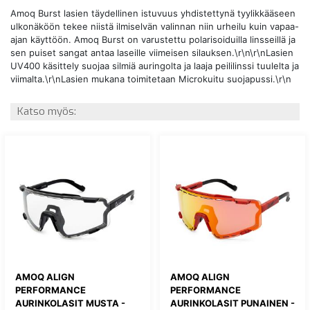
Amoq Burst lasien täydellinen istuvuus yhdistettynä tyylikkääseen
ulkonäköön tekee niistä ilmiselvän valinnan niin urheilu kuin vapaa-
ajan käyttöön. Amoq Burst on varustettu polarisoiduilla linsseillä ja
sen puiset sangat antaa laseille viimeisen silauksen.\r\n\r\nLasien
UV400 käsittely suojaa silmiä auringolta ja laaja peililinssi tuulelta ja
viimalta.\r\nLasien mukana toimitetaan Microkuitu suojapussi.\r\n
Katso myös:
AMOQ ALIGN
AMOQ ALIGN
PERFORMANCE
PERFORMANCE
AURINKOLASIT MUSTA -
AURINKOLASIT PUNAINEN -