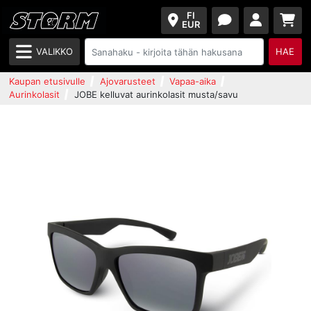
FI
EUR
VALIKKO
HAE
Kaupan etusivulle
Ajovarusteet
Vapaa-aika
Aurinkolasit
JOBE kelluvat aurinkolasit musta/savu