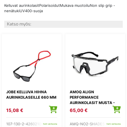
Kelluvat aurinkolasitPolarisoidutMukava muotoiluNon slip grip -
nenätukiUV400-suoja
Katso myös:
JOBE KELLUVA HIHNA
AMOQ ALIGN
AURINKOLASEILLE 660 MM
PERFORMANCE
AURINKOLASIT MUSTA -
KIRKAS
15,08 €
65,00 €
107-130-2-426021002
AMQ-NO2-SHADES-1
heti verkosta
heti verkosta