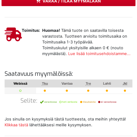
VARAA / TILAA MYYMÄLÄÄN
Toimitus:
Huomaa!
Tämä tuote on saatavilla toisesta
varastosta. Tuotteen arvioitu toimitusaika on
Toimitusaika 1-3 työpäivää.
Toimituskulut yksityisille alkaen 0 € (nouto
myymälästä).
Lue lisää toimitusehdoistamme...
Saatavuus myymälöissä:
Webissä
Tku
Vantaa
Tre
Lahti
Jkl
Selite:
varastossa
heti verkosta
tilauksesta
ei varastossa
Jos sinulla on kysymyksiä tästä tuotteesta, ota meihin yhteyttä!
Klikkaa tästä
lähettääksesi meille kysymyksen.