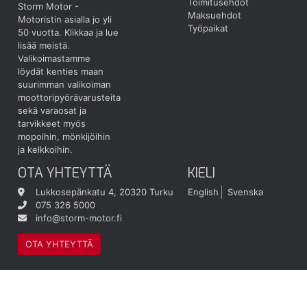
Toimitusehdot
Storm Motor -
Maksuehdot
Motoristin asialla jo yli
Työpaikat
50 vuotta.
Klikkaa ja lue
lisää meistä.
Valikoimastamme
löydät kenties maan
suurimman valikoiman
moottoripyörävarusteita
sekä varaosat ja
tarvikkeet myös
mopoihin, mönkijöihin
ja kelkkoihin.
OTA YHTEYTTÄ
KIELI
Lukkosepänkatu 4, 20320 Turku
English
Svenska
075 326 5000
info@storm-motor.fi
OTA YHTEYTTÄ