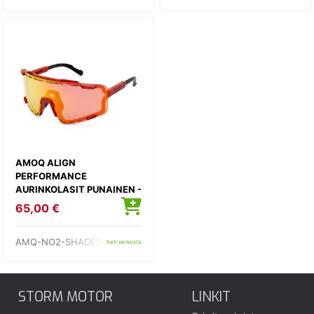
AMOQ ALIGN
PERFORMANCE
AURINKOLASIT PUNAINEN -
PUN
65,00 €
AMQ-NO2-SHADES-7
heti verkosta
STORM MOTOR
LINKIT