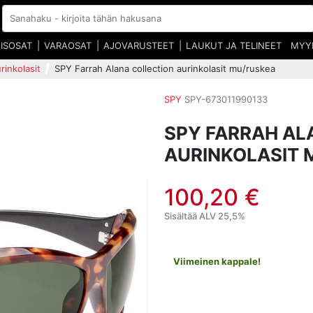
EISOSAT
VARAOSAT
AJOVARUSTEET
LAUKUT JA TELINEET
MYY
rinkolasit
SPY Farrah Alana collection aurinkolasit mu/ruskea
SPY
SPY-673011990133
SPY FARRAH AL
AURINKOLASIT 
100,20 €
Sisältää ALV 25,5%
Viimeinen kappale!