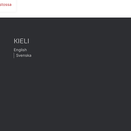
astossa
KIELI
English
Svenska