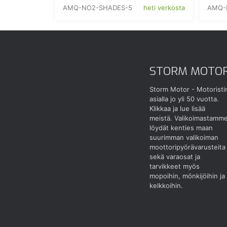
AMQ-NO2-SHADES-5
AMQ-
heti verkosta
STORM MOTO
Storm Motor - Motoristi
asialla jo yli 50 vuotta.
Klikkaa ja lue lisää
meistä.
Valikoimastamm
löydät kenties maan
suurimman valikoiman
moottoripyörävarusteita
sekä varaosat ja
tarvikkeet myös
mopoihin, mönkijöihin ja
kelkkoihin.