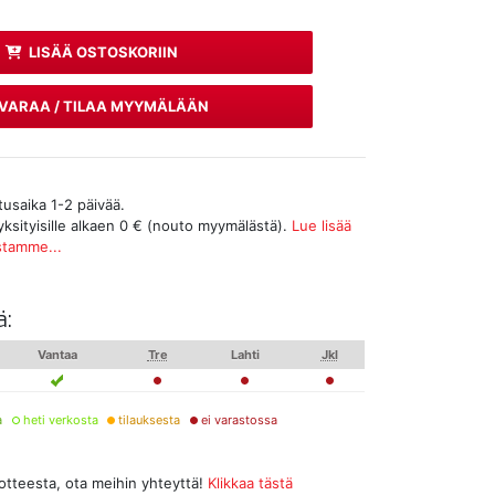
LISÄÄ OSTOSKORIIN
VARAA / TILAA MYYMÄLÄÄN
tusaika 1-2 päivää.
yksityisille alkaen 0 € (nouto myymälästä).
Lue lisää
stamme...
ä:
Vantaa
Tre
Lahti
Jkl
a
heti verkosta
tilauksesta
ei varastossa
uotteesta, ota meihin yhteyttä!
Klikkaa tästä