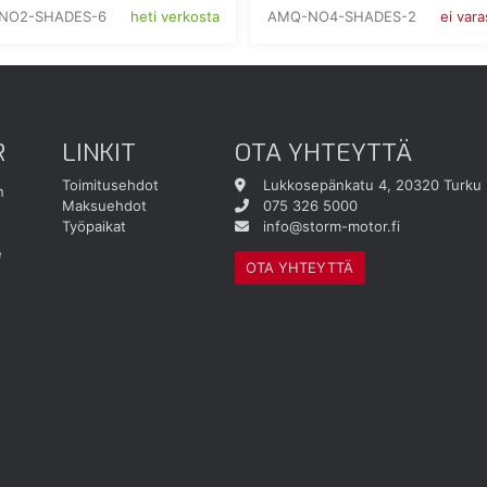
NO2-SHADES-6
AMQ-NO4-SHADES-2
heti verkosta
ei var
R
LINKIT
OTA YHTEYTTÄ
Toimitusehdot
Lukkosepänkatu 4, 20320 Turku
n
Maksuehdot
075 326 5000
Työpaikat
info@storm-motor.fi
e
OTA YHTEYTTÄ