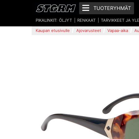
TUOTERYHMÄT
PIKALINKIT:
ÖLJYT
RENKAAT
TARVIKKEET JA YL
Kaupan etusivulle
Ajovarusteet
Vapaa-aika
Au