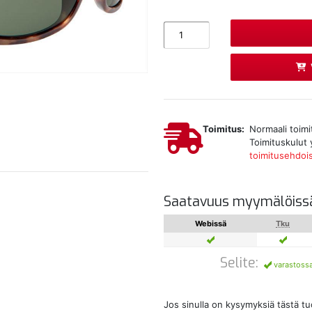
Toimitus:
Normaali toimi
Toimituskulut 
toimitusehdoi
Saatavuus myymälöiss
Webissä
Tku
Selite:
varastoss
Jos sinulla on kysymyksiä tästä t