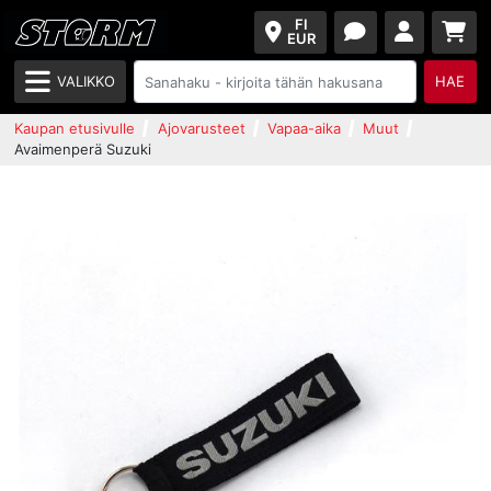
FI
EUR
VALIKKO
HAE
Kaupan etusivulle
Ajovarusteet
Vapaa-aika
Muut
Avaimenperä Suzuki