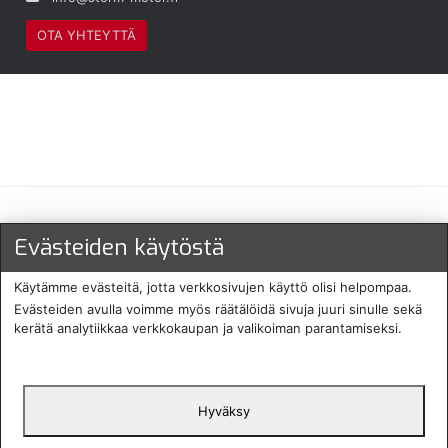
OTA YHTEYTTÄ
Maksu- ja toimitustavat
Evästeiden käytöstä
Käytämme evästeitä, jotta verkkosivujen käyttö olisi helpompaa.
Evästeiden avulla voimme myös räätälöidä sivuja juuri sinulle sekä
kerätä analytiikkaa verkkokaupan ja valikoiman parantamiseksi.
Hyväksy
English
Protecomp
Copyright 2024. All rights