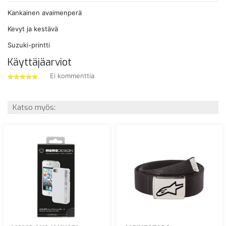
Kankainen avaimenperä
Kevyt ja kestävä
Suzuki-printti
Käyttäjäarviot
Ei kommenttia
5
tähdet
Katso myös: