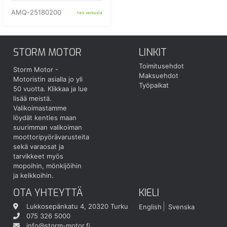
AMQ-25180200
heti verkosta
STORM MOTOR
LINKIT
Toimitusehdot
Storm Motor -
Maksuehdot
Motoristin asialla jo yli
Työpaikat
50 vuotta.
Klikkaa ja lue
lisää meistä.
Valikoimastamme
löydät kenties maan
suurimman valikoiman
moottoripyörävarusteita
sekä varaosat ja
tarvikkeet myös
mopoihin, mönkijöihin
ja kelkkoihin.
OTA YHTEYTTÄ
KIELI
Lukkosepänkatu 4, 20320 Turku
English
Svenska
075 326 5000
info@storm-motor.fi