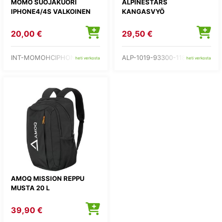
MOMO SUOJAKUORI
ALPINESTARS
IPHONE4/4S VALKOINEN
KANGASVYÖ
20,00 €
29,50 €
INT-MOMOHCIPHONE4SWB
ALP-1019-93300-1187
heti verkosta
heti verkosta
AMOQ MISSION REPPU
MUSTA 20 L
39,90 €