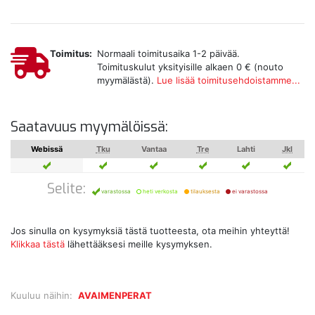
Toimitus:
Normaali toimitusaika 1-2 päivää.
Toimituskulut yksityisille alkaen 0 € (nouto
myymälästä).
Lue lisää toimitusehdoistamme...
Saatavuus myymälöissä:
Webissä
Tku
Vantaa
Tre
Lahti
Jkl
Selite:
varastossa
heti verkosta
tilauksesta
ei varastossa
Jos sinulla on kysymyksiä tästä tuotteesta, ota meihin yhteyttä!
Klikkaa tästä
lähettääksesi meille kysymyksen.
Kuuluu näihin:
AVAIMENPERAT