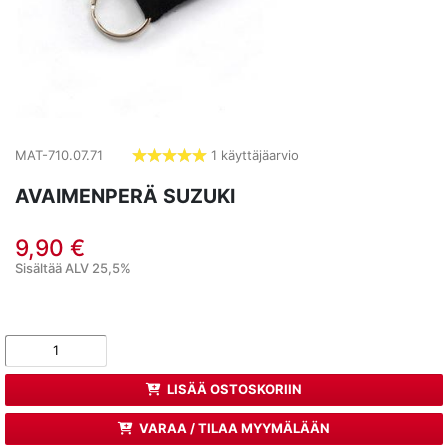
MAT-710.07.71
1 käyttäjäarvio
5,0
tähdet
AVAIMENPERÄ SUZUKI
9,90 €
Sisältää ALV 25,5%
LISÄÄ OSTOSKORIIN
VARAA / TILAA MYYMÄLÄÄN