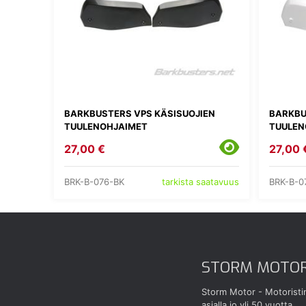
BARKBUSTERS VPS KÄSISUOJIEN
BARKBU
TUULENOHJAIMET
TUULEN
27,00 €
27,00 
BRK-B-076-BK
BRK-B-
tarkista saatavuus
STORM MOTO
Storm Motor - Motoristi
asialla jo yli 50 vuotta.