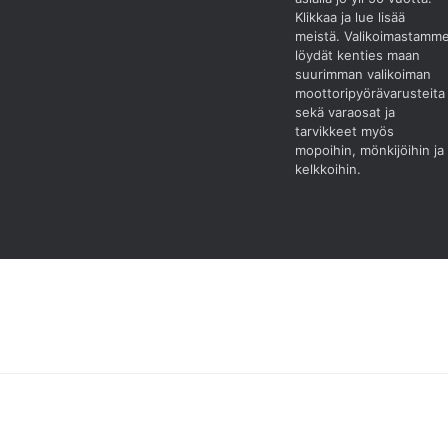
Klikkaa ja lue lisää
meistä.
Valikoimastamm
löydät kenties maan
suurimman valikoiman
moottoripyörävarusteita
sekä varaosat ja
tarvikkeet myös
mopoihin, mönkijöihin ja
kelkkoihin.