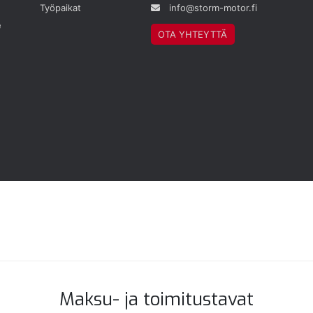
Työpaikat
info@storm-motor.fi
e
OTA YHTEYTTÄ
Maksu- ja toimitustavat