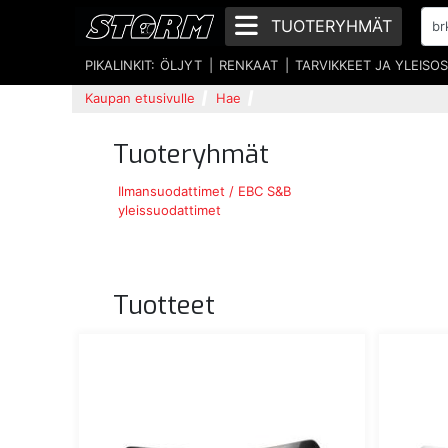
TUOTERYHMÄT
PIKALINKIT:
ÖLJYT
RENKAAT
TARVIKKEET JA YLEISO
Kaupan etusivulle
Hae
Tuoteryhmät
Ilmansuodattimet / EBC S&B
yleissuodattimet
Tuotteet