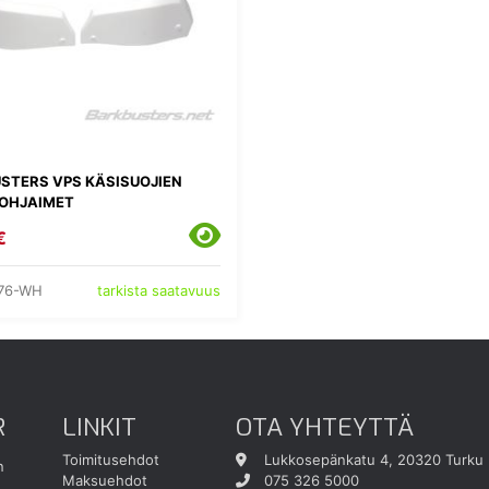
STERS VPS KÄSISUOJIEN
OHJAIMET
€
076-WH
tarkista saatavuus
R
LINKIT
OTA YHTEYTTÄ
Toimitusehdot
Lukkosepänkatu 4, 20320 Turku
n
Maksuehdot
075 326 5000