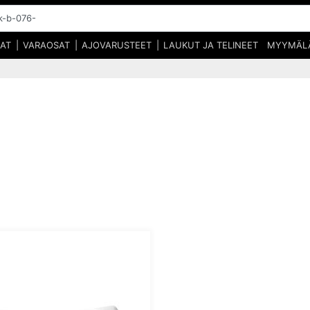
SAT
VARAOSAT
AJOVARUSTEET
LAUKUT JA TELINEET
MYYMÄL