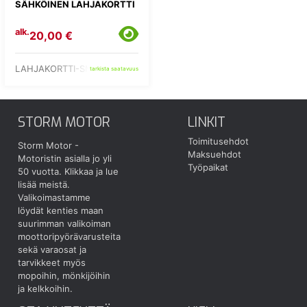
SÄHKÖINEN LAHJAKORTTI
alk.
20,00 €
LAHJAKORTTI-SM-
tarkista saatavuus
STORM MOTOR
LINKIT
Toimitusehdot
Storm Motor -
Maksuehdot
Motoristin asialla jo yli
Työpaikat
50 vuotta.
Klikkaa ja lue
lisää meistä.
Valikoimastamme
löydät kenties maan
suurimman valikoiman
moottoripyörävarusteita
sekä varaosat ja
tarvikkeet myös
mopoihin, mönkijöihin
ja kelkkoihin.