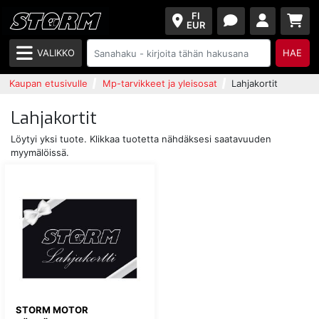
FI
EUR
VALIKKO
HAE
Kaupan etusivulle
Mp-tarvikkeet ja yleisosat
Lahjakortit
Lahjakortit
Löytyi yksi tuote. Klikkaa tuotetta nähdäksesi saatavuuden
myymälöissä.
STORM MOTOR