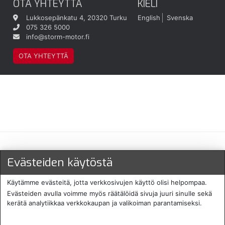
OTA YHTEYTTÄ
KIELI
Lukkosepänkatu 4, 20320 Turku
English
Svenska
075 326 5000
info@storm-motor.fi
OTA YHTEYTTÄ
Maksu- ja toimitustavat
Evästeiden käytöstä
Käytämme evästeitä, jotta verkkosivujen käyttö olisi helpompaa.
Evästeiden avulla voimme myös räätälöidä sivuja juuri sinulle sekä
kerätä analytiikkaa verkkokaupan ja valikoiman parantamiseksi.