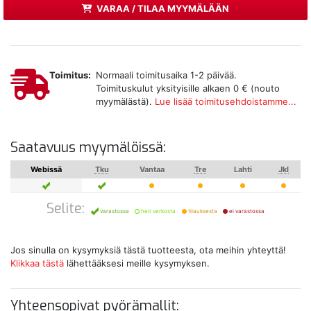
VARAA / TILAA MYYMÄLÄÄN
Toimitus:
Normaali toimitusaika 1-2 päivää.
Toimituskulut yksityisille alkaen 0 € (nouto
myymälästä).
Lue lisää toimitusehdoistamme...
Saatavuus myymälöissä:
Webissä
Tku
Vantaa
Tre
Lahti
Jkl
Selite:
varastossa
heti verkosta
tilauksesta
ei varastossa
Jos sinulla on kysymyksiä tästä tuotteesta, ota meihin yhteyttä!
Klikkaa tästä
lähettääksesi meille kysymyksen.
Yhteensopivat pyörämallit: