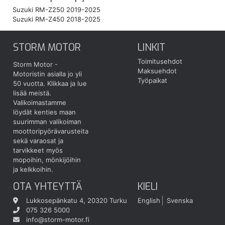
Suzuki RM-Z250 2019-2025
Suzuki RM-Z450 2018-2025
STORM MOTOR
LINKIT
Toimitusehdot
Storm Motor -
Maksuehdot
Motoristin asialla jo yli
Työpaikat
50 vuotta.
Klikkaa ja lue
lisää meistä.
Valikoimastamme
löydät kenties maan
suurimman valikoiman
moottoripyörävarusteita
sekä varaosat ja
tarvikkeet myös
mopoihin, mönkijöihin
ja kelkkoihin.
OTA YHTEYTTÄ
KIELI
Lukkosepänkatu 4, 20320 Turku
English
Svenska
075 326 5000
info@storm-motor.fi