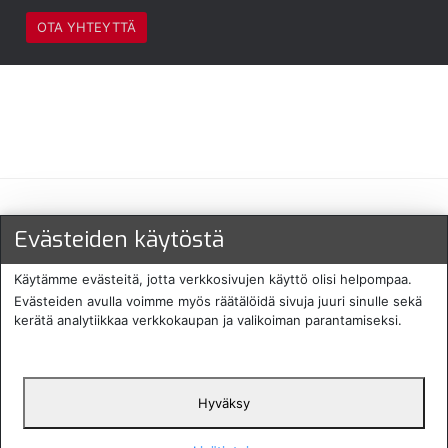
OTA YHTEYTTÄ
Maksu- ja toimitustavat
Evästeiden käytöstä
Käytämme evästeitä, jotta verkkosivujen käyttö olisi helpompaa.
Evästeiden avulla voimme myös räätälöidä sivuja juuri sinulle sekä
kerätä analytiikkaa verkkokaupan ja valikoiman parantamiseksi.
Hyväksy
English
Protecomp
Copyright 2024. All rights
Svenska