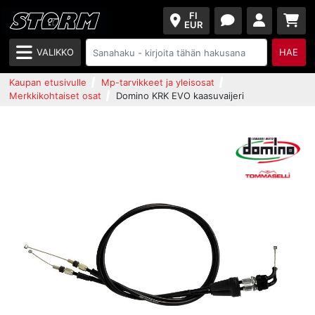
FI
EUR
VALIKKO
HAE
Kaupan etusivulle
Mp-tarvikkeet ja yleisosat
Merkkikohtaiset osat
Domino KRK EVO kaasuvaijeri