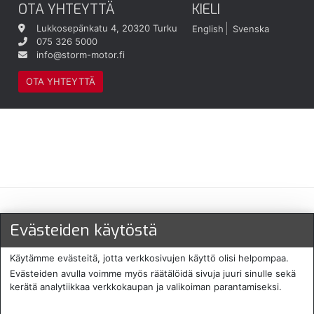
OTA YHTEYTTÄ
KIELI
Lukkosepänkatu 4, 20320 Turku
English
Svenska
075 326 5000
info@storm-motor.fi
OTA YHTEYTTÄ
Maksu- ja toimitustavat
Evästeiden käytöstä
Käytämme evästeitä, jotta verkkosivujen käyttö olisi helpompaa.
Evästeiden avulla voimme myös räätälöidä sivuja juuri sinulle sekä
kerätä analytiikkaa verkkokaupan ja valikoiman parantamiseksi.