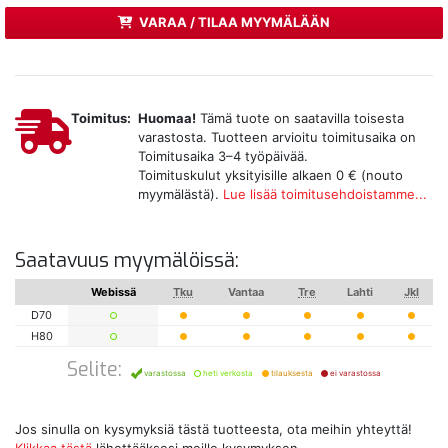
VARAA / TILAA MYYMÄLÄÄN
Toimitus:
Huomaa!
Tämä tuote on saatavilla toisesta
varastosta. Tuotteen arvioitu toimitusaika on
Toimitusaika 3–4 työpäivää.
Toimituskulut yksityisille alkaen 0 € (nouto
myymälästä).
Lue lisää toimitusehdoistamme...
Saatavuus myymälöissä:
Webissä
Tku
Vantaa
Tre
Lahti
Jkl
D70
H80
Selite:
varastossa
heti verkosta
tilauksesta
ei varastossa
Jos sinulla on kysymyksiä tästä tuotteesta, ota meihin yhteyttä!
Klikkaa tästä
lähettääksesi meille kysymyksen.