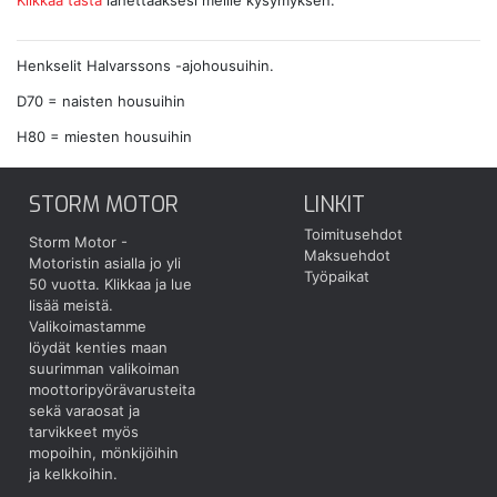
Henkselit Halvarssons -ajohousuihin.
D70 = naisten housuihin
H80 = miesten housuihin
STORM MOTOR
LINKIT
Toimitusehdot
Storm Motor -
Maksuehdot
Motoristin asialla jo yli
Työpaikat
50 vuotta.
Klikkaa ja lue
lisää meistä.
Valikoimastamme
löydät kenties maan
suurimman valikoiman
moottoripyörävarusteita
sekä varaosat ja
tarvikkeet myös
mopoihin, mönkijöihin
ja kelkkoihin.