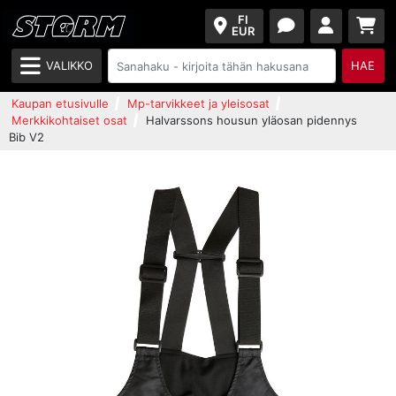
FI
EUR
VALIKKO
HAE
Kaupan etusivulle
Mp-tarvikkeet ja yleisosat
Merkkikohtaiset osat
Halvarssons housun yläosan pidennys
Bib V2