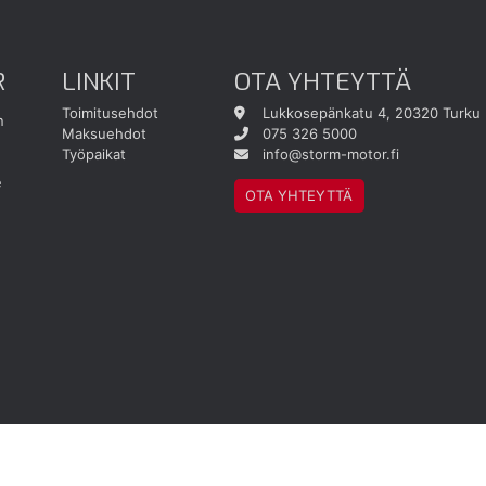
R
LINKIT
OTA YHTEYTTÄ
Toimitusehdot
Lukkosepänkatu 4, 20320 Turku
n
Maksuehdot
075 326 5000
Työpaikat
info@storm-motor.fi
e
OTA YHTEYTTÄ