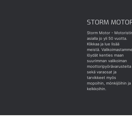
STORM MOTO
Storm Motor - Motoristi
asialla jo yli 50 vuotta.
Klikkaa ja lue lisää
meistä.
Valikoimastamm
löydät kenties maan
suurimman valikoiman
moottoripyörävarusteita
sekä varaosat ja
tarvikkeet myös
mopoihin, mönkijöihin ja
kelkkoihin.