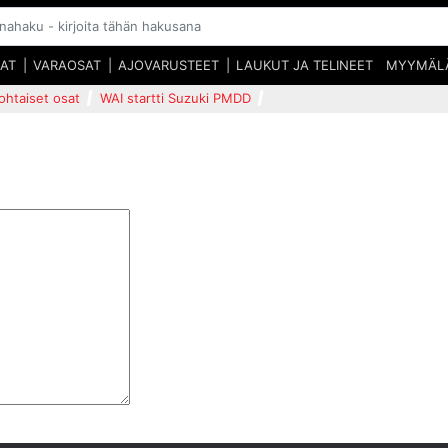
SAT
VARAOSAT
AJOVARUSTEET
LAUKUT JA TELINEET
MYYMÄL
ohtaiset osat
WAI startti Suzuki PMDD