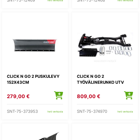
SNT-75-12469
SNT-75-12468
heti verkosta
heti verkosta
CLICK N GO 2 PUSKULEVY
CLICK N GO 2
152X43CM
TYÖVÄLINERUNKO UTV
279,00 €
809,00 €
SNT-75-373953
SNT-75-374970
heti verkosta
heti verkosta