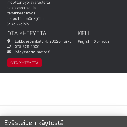
moottoripyörävarusteita
sekä varaosat ja
tarvikkeet myös
mopoihin, mönkijöihin
ja kelkkoihin.
OTA YHTEYTTÄ
KIELI
Lukkosepänkatu 4, 20320 Turku
English
Svenska
075 326 5000
info@storm-motor.fi
OTA YHTEYTTÄ
Maksu- ja toimitustavat
Evästeiden käytöstä