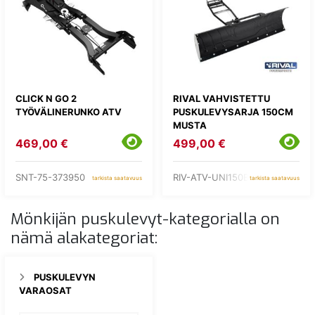
CLICK N GO 2
RIVAL VAHVISTETTU
TYÖVÄLINERUNKO ATV
PUSKULEVYSARJA 150CM
MUSTA
469,00 €
499,00 €
SNT-75-373950
RIV-ATV-UNI150B
tarkista saatavuus
tarkista saatavuus
Mönkijän puskulevyt-kategorialla on
nämä alakategoriat:
PUSKULEVYN
VARAOSAT