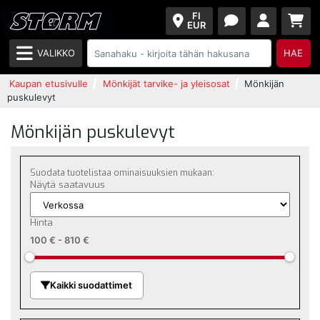
FI
EUR
VALIKKO
HAE
Kaupan etusivulle
Mönkijät tarvike- ja yleisosat
Mönkijän
puskulevyt
Mönkijän puskulevyt
Suodata tuotelistaa ominaisuuksien mukaan:
Näytä saatavuus
Hinta
100 €
-
810 €
Kaikki suodattimet