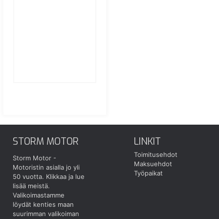
STORM MOTOR
LINKIT
Toimitusehdot
Storm Motor -
Maksuehdot
Motoristin asialla jo yli
Työpaikat
50 vuotta.
Klikkaa ja lue
lisää meistä.
Valikoimastamme
löydät kenties maan
suurimman valikoiman