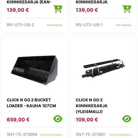
KIINNIKESARJA (EAN-
KIINNIKESARJA
AM/KAWASAKI/YAMAHA)
(HONDA/EFMOTO/POLARIS
139,00 €
139,00 €
)
RIV-UTV-UB-2
RIV-UTV-UB-1
heti verkosta
heti verkosta
CLICK N GO 2 BUCKET
CLICK N GO 2
LOADER - KAUHA 107CM
KIINNIKESARJA
(YLEISMALLI)
659,00 €
109,00 €
SNT-75-373994
SNT-75-373951
tarkista saatavuus
tarkista saatavuus