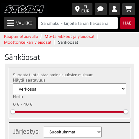
FI
EUR
VALIKKO
HAE
Kaupan etusivulle
Mp-tarvikkeet ja yleisosat
Moottorikelkan yleisosat
Sähköosat
Sähköosat
Suodata tuotelistaa ominaisuuksien mukaan:
Näytä saatavuus
Hinta
0 €
-
40 €
Järjestys: