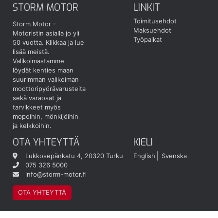
STORM MOTOR
LINKIT
Toimitusehdot
Storm Motor -
Maksuehdot
Motoristin asialla jo yli
Työpaikat
50 vuotta.
Klikkaa ja lue
lisää meistä.
Valikoimastamme
löydät kenties maan
suurimman valikoiman
moottoripyörävarusteita
sekä varaosat ja
tarvikkeet myös
mopoihin, mönkijöihin
ja kelkkoihin.
OTA YHTEYTTÄ
KIELI
Lukkosepänkatu 4, 20320 Turku
English
Svenska
075 326 5000
info@storm-motor.fi
OTA YHTEYTTÄ