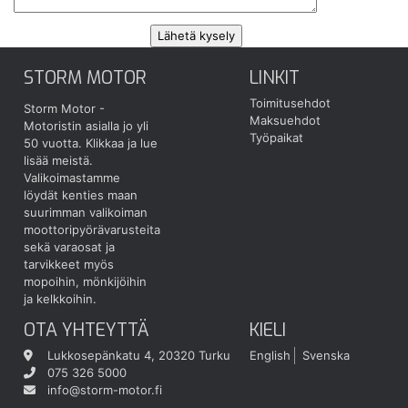
STORM MOTOR
LINKIT
Toimitusehdot
Storm Motor -
Maksuehdot
Motoristin asialla jo yli
Työpaikat
50 vuotta.
Klikkaa ja lue
lisää meistä.
Valikoimastamme
löydät kenties maan
suurimman valikoiman
moottoripyörävarusteita
sekä varaosat ja
tarvikkeet myös
mopoihin, mönkijöihin
ja kelkkoihin.
OTA YHTEYTTÄ
KIELI
Lukkosepänkatu 4, 20320 Turku
English
Svenska
075 326 5000
info@storm-motor.fi