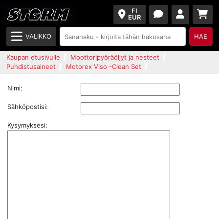
FI
EUR
VALIKKO
HAE
Kaupan etusivulle
Moottoripyöräöljyt ja nesteet
Puhdistusaineet
Motorex Viso -Clean Set
Nimi:
Sähköpostisi:
Kysymyksesi: