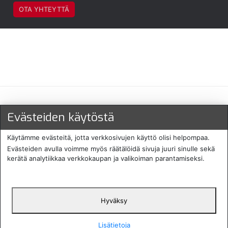
OTA YHTEYTTÄ
Maksu- ja toimitustavat
Evästeiden käytöstä
Käytämme evästeitä, jotta verkkosivujen käyttö olisi helpompaa.
Evästeiden avulla voimme myös räätälöidä sivuja juuri sinulle sekä
kerätä analytiikkaa verkkokaupan ja valikoiman parantamiseksi.
Hyväksy
English
Protecomp
Copyright 2024. All rights
Svenska
2024
reserved
Lisätietoja