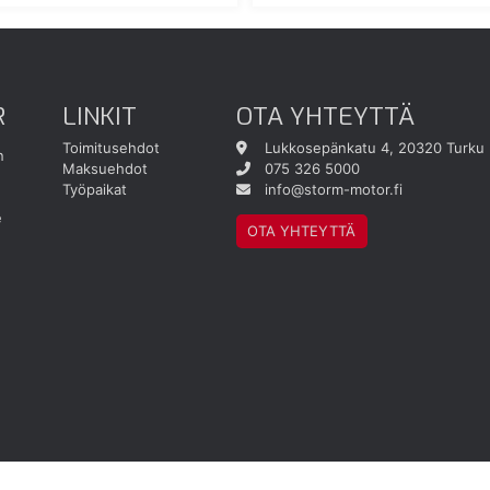
R
LINKIT
OTA YHTEYTTÄ
Toimitusehdot
Lukkosepänkatu 4, 20320 Turku
n
Maksuehdot
075 326 5000
Työpaikat
info@storm-motor.fi
e
OTA YHTEYTTÄ