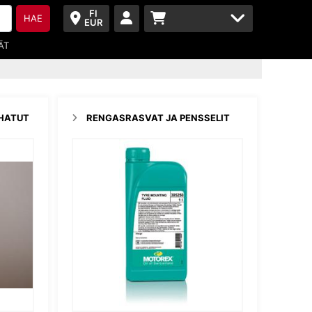
FI
HAE
EUR
ÄT
NHATUT
RENGASRASVAT JA PENSSELIT