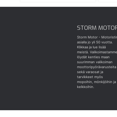
STORM MOTO
Storm Motor - Motoristi
asialla jo yli 50 vuotta.
Klikkaa ja lue lisää
meistä.
Valikoimastamm
löydät kenties maan
suurimman valikoiman
moottoripyörävarusteita
sekä varaosat ja
tarvikkeet myös
mopoihin, mönkijöihin ja
kelkkoihin.