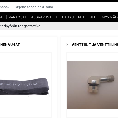
SAT
VARAOSAT
AJOVARUSTEET
LAUKUT JA TELINEET
MYYMÄL
toripyörän rengastarvike
NNENAUHAT
VENTTIILIT JA VENTTIILI