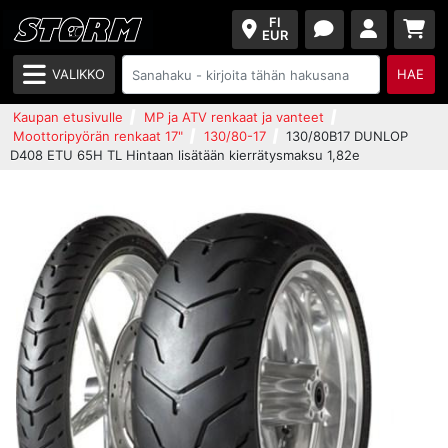
FI
EUR
VALIKKO
HAE
Kaupan etusivulle
MP ja ATV renkaat ja vanteet
Moottoripyörän renkaat 17"
130/80-17
130/80B17 DUNLOP
D408 ETU 65H TL Hintaan lisätään kierrätysmaksu 1,82e