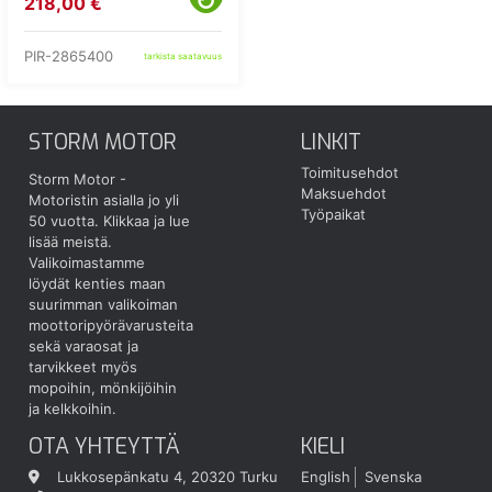
218,00 €
KIERRÄTYSMAKSU 1,82E
PIR-2865400
tarkista saatavuus
STORM MOTOR
LINKIT
Toimitusehdot
Storm Motor -
Maksuehdot
Motoristin asialla jo yli
Työpaikat
50 vuotta.
Klikkaa ja lue
lisää meistä.
Valikoimastamme
löydät kenties maan
suurimman valikoiman
moottoripyörävarusteita
sekä varaosat ja
tarvikkeet myös
mopoihin, mönkijöihin
ja kelkkoihin.
OTA YHTEYTTÄ
KIELI
Lukkosepänkatu 4, 20320 Turku
English
Svenska