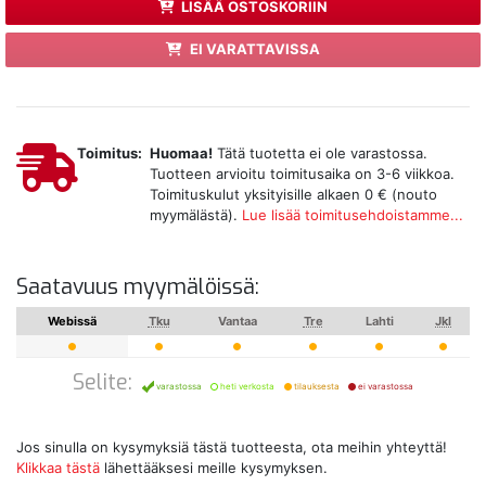
LISÄÄ OSTOSKORIIN
EI VARATTAVISSA
Toimitus:
Huomaa!
Tätä tuotetta ei ole varastossa.
Tuotteen arvioitu toimitusaika on 3-6 viikkoa.
Toimituskulut yksityisille alkaen 0 € (nouto
myymälästä).
Lue lisää toimitusehdoistamme...
Saatavuus myymälöissä:
Webissä
Tku
Vantaa
Tre
Lahti
Jkl
Selite:
varastossa
heti verkosta
tilauksesta
ei varastossa
Jos sinulla on kysymyksiä tästä tuotteesta, ota meihin yhteyttä!
Klikkaa tästä
lähettääksesi meille kysymyksen.