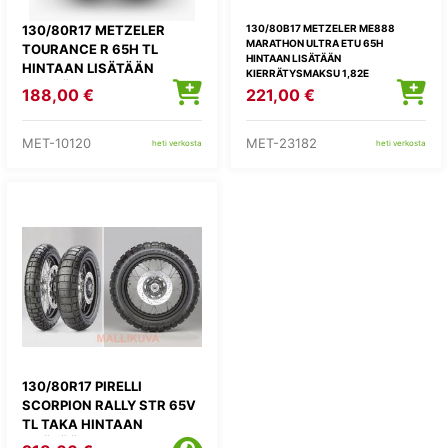
130/80R17 METZELER
130/80B17 METZELER ME888
MARATHON ULTRA ETU 65H
TOURANCE R 65H TL
HINTAAN LISÄTÄÄN
HINTAAN LISÄTÄÄN
KIERRÄTYSMAKSU 1,82E
KIERRÄTYSMAKSU 1,82E
188,00 €
221,00 €
MET-10120
MET-23182
heti verkosta
heti verkosta
130/80R17 PIRELLI
SCORPION RALLY STR 65V
TL TAKA HINTAAN
LISÄTÄÄN