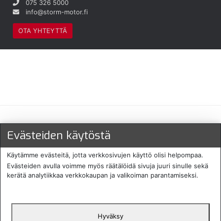
075 326 5000
info@storm-motor.fi
OTA YHTEYTTÄ
Maksu- ja toimitustavat
Evästeiden käytöstä
Käytämme evästeitä, jotta verkkosivujen käyttö olisi helpompaa.
Evästeiden avulla voimme myös räätälöidä sivuja juuri sinulle sekä
kerätä analytiikkaa verkkokaupan ja valikoiman parantamiseksi.
Hyväksy