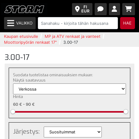
FI
EUR
VALIKKO
HAE
Kaupan etusivulle
MP ja ATV renkaat ja vanteet
Moottoripyörän renkaat 17"
3.00-17
3.00-17
Suodata tuotelistaa ominaisuuksien mukaan:
Näytä saatavuus
Hinta
60 €
-
90 €
Järjestys: