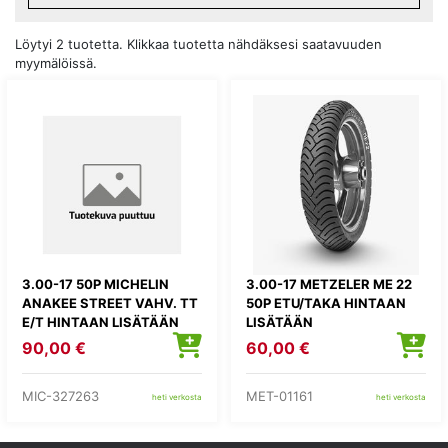
Löytyi 2 tuotetta. Klikkaa tuotetta nähdäksesi saatavuuden
myymälöissä.
3.00-17 50P MICHELIN
3.00-17 METZELER ME 22
ANAKEE STREET VAHV. TT
50P ETU/TAKA HINTAAN
E/T HINTAAN LISÄTÄÄN
LISÄTÄÄN
KIERRÄTYSMAKSU 1,82E
KIERRÄTYSMAKSU 1,82E
90,00 €
60,00 €
MIC-327263
MET-01161
heti verkosta
heti verkosta