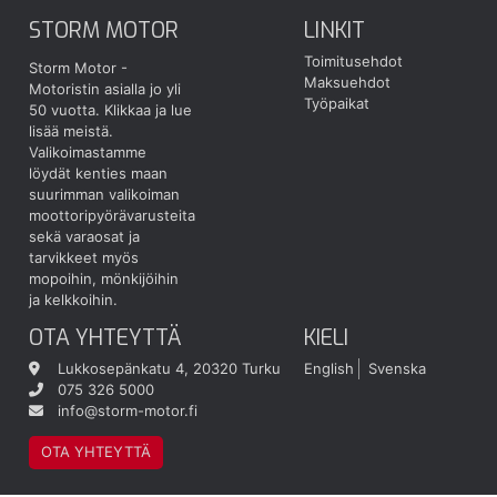
STORM MOTOR
LINKIT
Toimitusehdot
Storm Motor -
Maksuehdot
Motoristin asialla jo yli
Työpaikat
50 vuotta.
Klikkaa ja lue
lisää meistä.
Valikoimastamme
löydät kenties maan
suurimman valikoiman
moottoripyörävarusteita
sekä varaosat ja
tarvikkeet myös
mopoihin, mönkijöihin
ja kelkkoihin.
OTA YHTEYTTÄ
KIELI
Lukkosepänkatu 4, 20320 Turku
English
Svenska
075 326 5000
info@storm-motor.fi
OTA YHTEYTTÄ