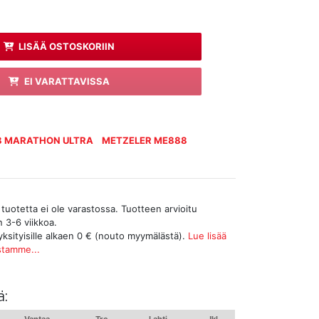
LISÄÄ OSTOSKORIIN
EI VARATTAVISSA
8 MARATHON ULTRA
METZELER ME888
tuotetta ei ole varastossa. Tuotteen arvioitu
n 3-6 viikkoa.
yksityisille alkaen 0 € (nouto myymälästä).
Lue lisää
stamme...
ä:
Vantaa
Tre
Lahti
Jkl