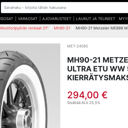
EISOSAT
VARAOSAT
AJOVARUSTEET
LAUKUT JA TELINEET
MYY
Moottoripyörän renkaat 21"
Mh90-21
MH90-21 Metzeler ME888 M
MET-24085
MH90-21 METZ
ULTRA ETU WW 
KIERRÄTYSMAKS
294,00 €
Sisältää ALV 25,5%