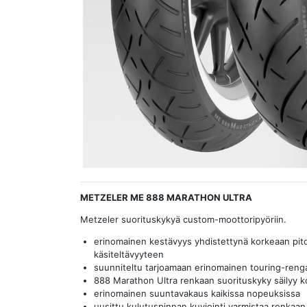
METZELER ME 888 MARATHON ULTRA
Metzeler suorituskykyä custom-moottoripyöriin.
erinomainen kestävyys yhdistettynä korkeaan pit
käsiteltävyyteen
suunniteltu tarjoamaan erinomainen touring-rengas
888 Marathon Ultra renkaan suorituskyky säilyy k
erinomainen suuntavakaus kaikissa nopeuksissa
uusittu kulutuspinnan kuviointi varmistaa renkaan