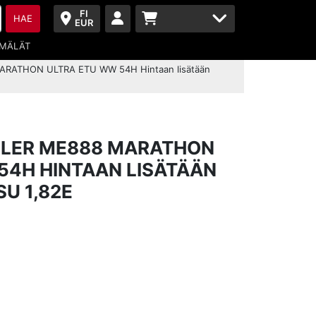
FI
HAE
EUR
MÄLÄT
ARATHON ULTRA ETU WW 54H Hintaan lisätään
ELER ME888 MARATHON
54H HINTAAN LISÄTÄÄN
U 1,82E