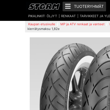
TUOTERYHMÄT
PIKALINKIT:
ÖLJYT
RENKAAT
TARVIKKEET JA YL
Kaupan etusivulle
MP ja ATV renkaat ja vanteet
kierrätysmaksu 1,82e