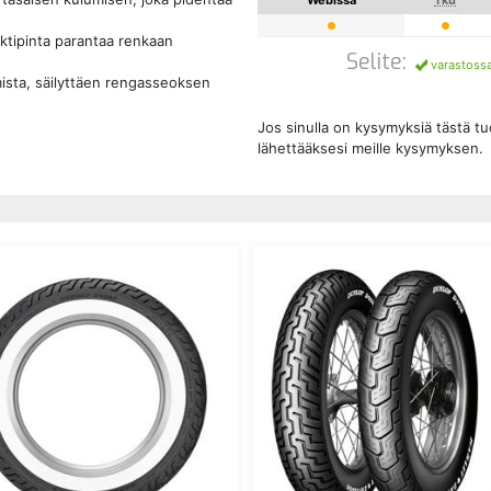
aktipinta parantaa renkaan
Selite:
varastoss
sta, säilyttäen rengasseoksen
Jos sinulla on kysymyksiä tästä t
lähettääksesi meille kysymyksen.