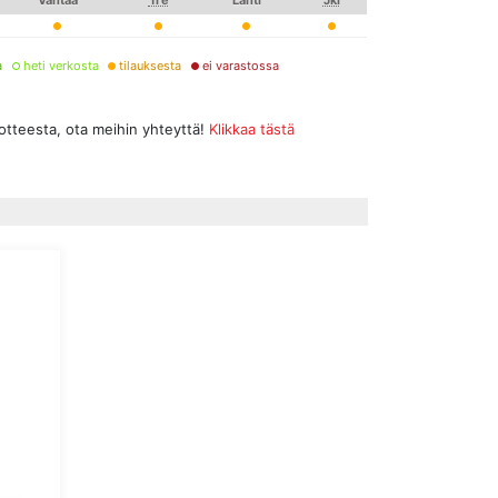
a
heti verkosta
tilauksesta
ei varastossa
uotteesta, ota meihin yhteyttä!
Klikkaa tästä