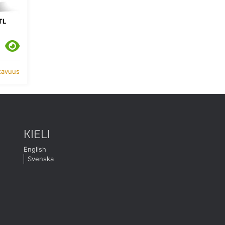
TL
atavuus
KIELI
English
Svenska