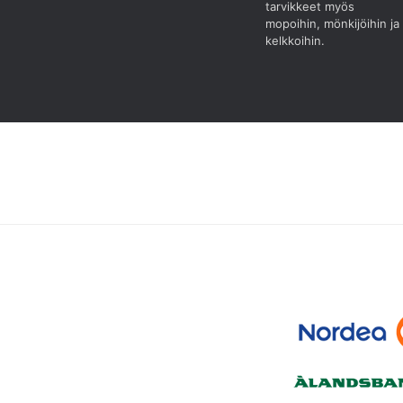
tarvikkeet myös
mopoihin, mönkijöihin ja
kelkkoihin.