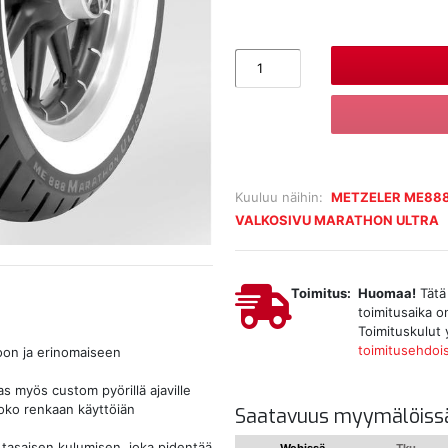
Kuuluu näihin:
METZELER ME88
VALKOSIVU MARATHON ULTRA
Toimitus:
Huomaa!
Tätä 
toimitusaika o
Toimituskulut 
toimitusehdoi
oon ja erinomaiseen
 myös custom pyörillä ajaville
oko renkaan käyttöiän
Saatavuus myymälöiss
 tasaisen kulumisen, joka pidentää
Webissä
Tku