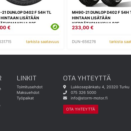
21 DUNLOP D402 F 54H TL
MH90-21 DUNLOP D402 F 54H 
HINTAAN LISÄTÄÄN
HINTAAN LISÄTÄÄN
RÄTYSMAKSU 1,82E
KIERRÄTYSMAKSU 1,82E
00 €
233,00 €
31715
DUN-656276
tarkista saatavuus
tarkista sa
R
LINKIT
OTA YHTEYTTÄ
Toimitusehdot
Lukkosepänkatu 4, 20320 Turku
n
Maksuehdot
075 326 5000
Työpaikat
info@storm-motor.fi
e
OTA YHTEYTTÄ