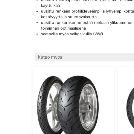
käyttöikää
uusittu renkaan profiili:leveämpi ja lyhyempi kont
kestävyyttä ja suuntavakautta
uusittu runkorakenne estää renkaan ylikuumenemi
toiminnan optimaalisena
saatavilla myös valkosivuilla (WW)
Katso myös: