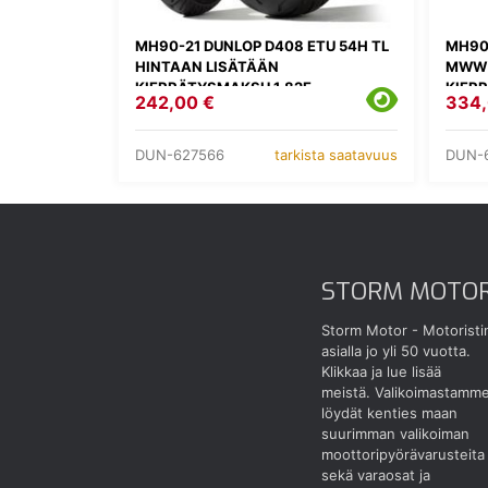
MH90-21 DUNLOP D408 ETU 54H TL
MH90-
HINTAAN LISÄTÄÄN
MWW 
KIERRÄTYSMAKSU 1,82E
KIER
242,00 €
334,
DUN-627566
DUN-6
tarkista saatavuus
STORM MOTO
Storm Motor - Motoristi
asialla jo yli 50 vuotta.
Klikkaa ja lue lisää
meistä.
Valikoimastamm
löydät kenties maan
suurimman valikoiman
moottoripyörävarusteita
sekä varaosat ja