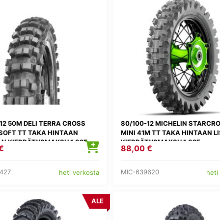
12 50M DELI TERRA CROSS
80/100-12 MICHELIN STARCRO
 SOFT TT TAKA HINTAAN
MINI 41M TT TAKA HINTAAN L
ÄN KIERRÄTYSMAKSU 1,82E
KIERRÄTYSMAKSU 1,82E
€
88,00 €
427
MIC-639620
heti verkosta
heti
ALE