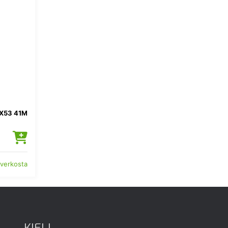
X53 41M
 verkosta
KIELI