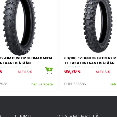
-12 41M DUNLOP GEOMAX MX14
80/100-12 DUNLOP GEOMAX M
INTAAN LISÄTÄÄN
TT TAKA HINTAAN LISÄTÄÄN
TYSMAKSU 1,82E
KIERRÄTYSMAKSU 1,82E
 €
69,70 €
ALE:
15 %
ALE:
15 %
7938
DUN-636586
heti verkosta
heti
R
LINKIT
OTA YHTEYTTÄ