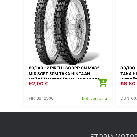
80/100-12 PIRELLI SCORPION MX32
80/100
MID SOFT 50M TAKA HINTAAN
TAKA H
LISÄTÄÄN KIERRÄTYSMAKSU 1,82E
KIERRÄ
92,00 €
68,80
PIR-3842300
DUN-63
heti verkosta
STORM MOTO