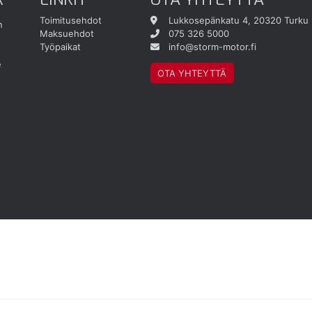
Toimitusehdot
Lukkosepänkatu 4, 20320 Turku
n
Maksuehdot
075 326 5000
Työpaikat
info@storm-motor.fi
e
OTA YHTEYTTÄ