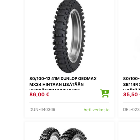
80/100-12 41M DUNLOP GEOMAX
80/100-
MX34 HINTAAN LISÄTÄÄN
SB114R
KIERRÄTYSMAKSU 1,82E
LISÄTÄ
86,00 €
35,50 
DUN-640369
DEL-023
heti verkosta