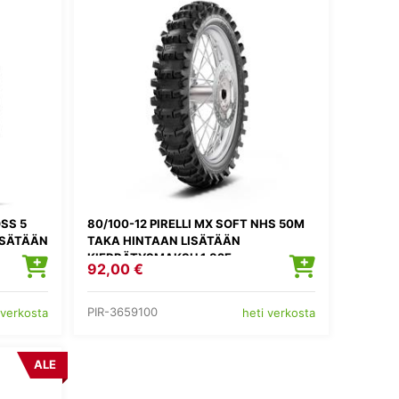
SS 5
80/100-12 PIRELLI MX SOFT NHS 50M
ISÄTÄÄN
TAKA HINTAAN LISÄTÄÄN
KIERRÄTYSMAKSU 1,82E
92,00 €
PIR-3659100
 verkosta
heti verkosta
ALE