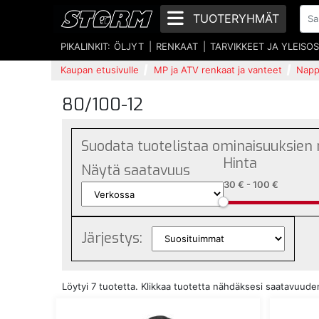
TUOTERYHMÄT
PIKALINKIT:
ÖLJYT
RENKAAT
TARVIKKEET JA YLEISO
Kaupan etusivulle
MP ja ATV renkaat ja vanteet
Napp
80/100-12
Suodata tuotelistaa ominaisuuksien
Hinta
Näytä saatavuus
30 €
-
100 €
Järjestys:
Löytyi 7 tuotetta. Klikkaa tuotetta nähdäksesi saatavuud