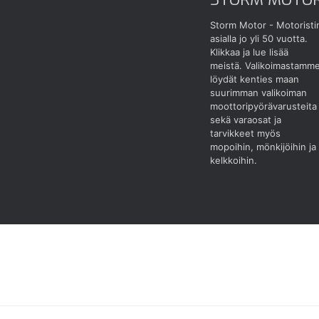
Storm Motor - Motoristi
asialla jo yli 50 vuotta.
Klikkaa ja lue lisää
meistä.
Valikoimastamm
löydät kenties maan
suurimman valikoiman
moottoripyörävarusteita
sekä varaosat ja
tarvikkeet myös
mopoihin, mönkijöihin ja
kelkkoihin.