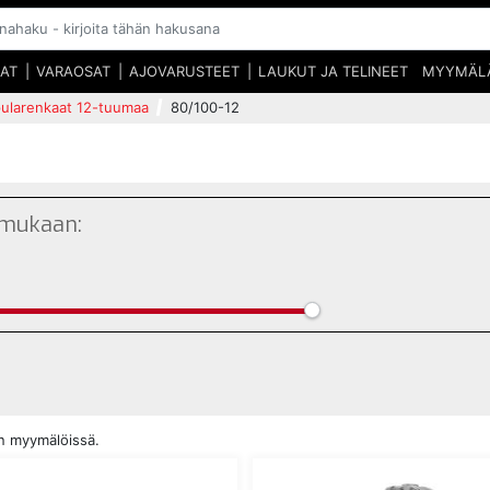
SAT
VARAOSAT
AJOVARUSTEET
LAUKUT JA TELINEET
MYYMÄL
ularenkaat 12-tuumaa
80/100-12
 mukaan:
en myymälöissä.