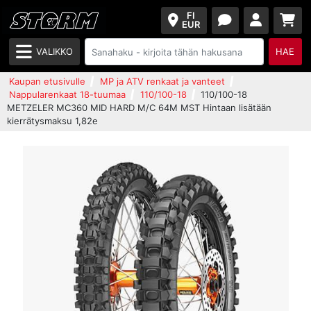
FI
EUR
VALIKKO
HAE
Kaupan etusivulle
MP ja ATV renkaat ja vanteet
Nappularenkaat 18-tuumaa
110/100-18
110/100-18
METZELER MC360 MID HARD M/C 64M MST Hintaan lisätään
kierrätysmaksu 1,82e