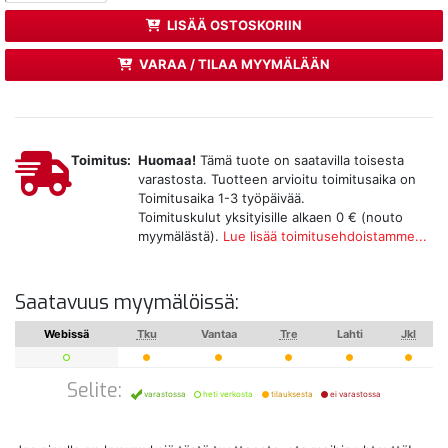
LISÄÄ OSTOSKORIIN
VARAA / TILAA MYYMÄLÄÄN
Toimitus:
Huomaa!
Tämä tuote on saatavilla toisesta
varastosta. Tuotteen arvioitu toimitusaika on
Toimitusaika 1-3 työpäivää.
Toimituskulut yksityisille alkaen 0 € (nouto
myymälästä).
Lue lisää toimitusehdoistamme...
Saatavuus myymälöissä:
Webissä
Tku
Vantaa
Tre
Lahti
Jkl
Selite:
varastossa
heti verkosta
tilauksesta
ei varastossa