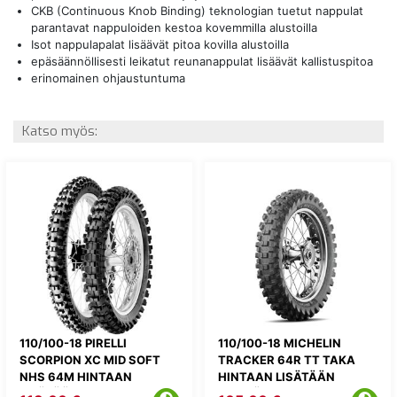
CKB (Continuous Knob Binding) teknologian tuetut nappulat
parantavat nappuloiden kestoa kovemmilla alustoilla
Isot nappulapalat lisäävät pitoa kovilla alustoilla
epäsäännöllisesti leikatut reunanappulat lisäävät kallistuspitoa
erinomainen ohjaustuntuma
Katso myös:
110/100-18 PIRELLI
110/100-18 MICHELIN
SCORPION XC MID SOFT
TRACKER 64R TT TAKA
NHS 64M HINTAAN
HINTAAN LISÄTÄÄN
LISÄTÄÄN
KIERRÄTYSMAKSU 1,82E