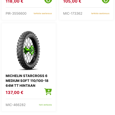
118,00 €
105,00 €
KIERRÄTYSMAKSU 1,82E
PIR-3556600
MIC-173362
tarkista saatavuus
tarkista saatavuus
MICHELIN STARCROSS 6
MEDIUM SOFT 110/100-18
64M TT HINTAAN
LISÄTÄÄN
137,00 €
KIERRÄTYSMAKSU 1,82E
MIC-466282
heti verkosta