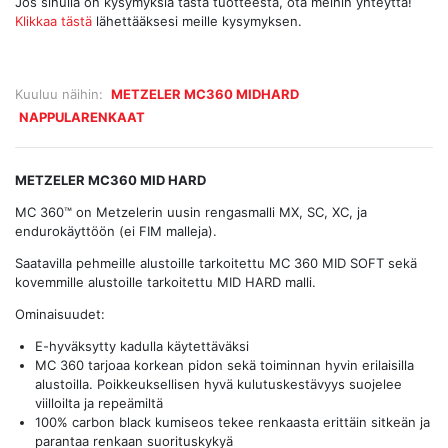
Jos sinulla on kysymyksiä tästä tuotteesta, ota meihin yhteyttä!
Klikkaa tästä
lähettääksesi meille kysymyksen.
Kuuluu näihin:
METZELER MC360 MIDHARD
NAPPULARENKAAT
METZELER MC360 MID HARD
MC 360™ on Metzelerin uusin rengasmalli MX, SC, XC, ja
endurokäyttöön (ei FIM malleja).
Saatavilla pehmeille alustoille tarkoitettu MC 360 MID SOFT sekä
kovemmille alustoille tarkoitettu MID HARD malli.
Ominaisuudet:
E-hyväksytty kadulla käytettäväksi
MC 360 tarjoaa korkean pidon sekä toiminnan hyvin erilaisilla
alustoilla. Poikkeuksellisen hyvä kulutuskestävyys suojelee
viilloilta ja repeämiltä
100% carbon black kumiseos tekee renkaasta erittäin sitkeän ja
parantaa renkaan suorituskykyä