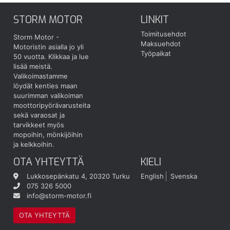
STORM MOTOR
LINKIT
Toimitusehdot
Storm Motor -
Maksuehdot
Motoristin asialla jo yli
Työpaikat
50 vuotta.
Klikkaa ja lue
lisää meistä.
Valikoimastamme
löydät kenties maan
suurimman valikoiman
moottoripyörävarusteita
sekä varaosat ja
tarvikkeet myös
mopoihin, mönkijöihin
ja kelkkoihin.
OTA YHTEYTTÄ
KIELI
Lukkosepänkatu 4, 20320 Turku
English
Svenska
075 326 5000
info@storm-motor.fi
OTA YHTEYTTÄ