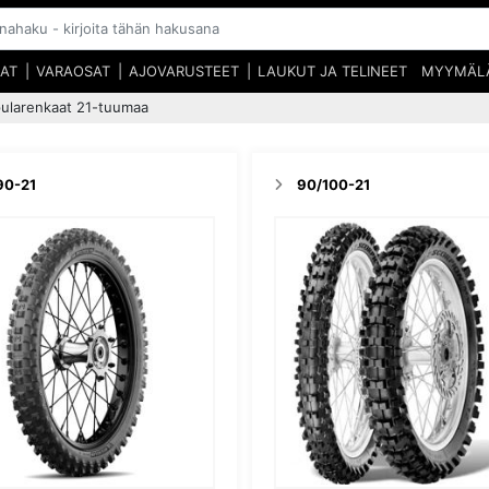
SAT
VARAOSAT
AJOVARUSTEET
LAUKUT JA TELINEET
MYYMÄL
ularenkaat 21-tuumaa
90-21
90/100-21