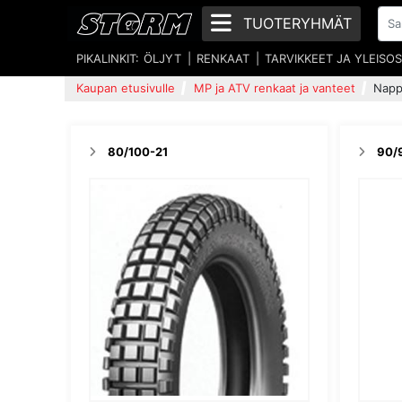
TUOTERYHMÄT
PIKALINKIT:
ÖLJYT
RENKAAT
TARVIKKEET JA YLEISO
Kaupan etusivulle
MP ja ATV renkaat ja vanteet
Napp
80/100-21
90/