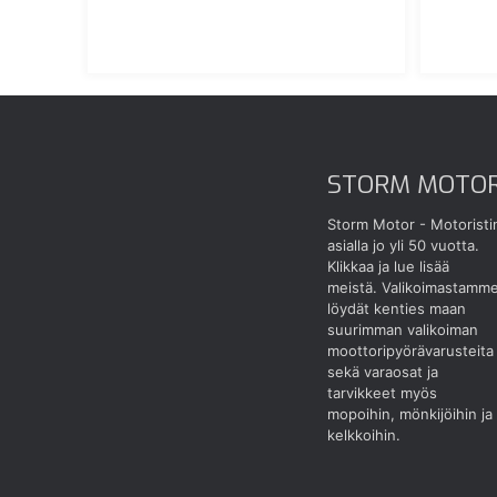
STORM MOTO
Storm Motor - Motoristi
asialla jo yli 50 vuotta.
Klikkaa ja lue lisää
meistä.
Valikoimastamm
löydät kenties maan
suurimman valikoiman
moottoripyörävarusteita
sekä varaosat ja
tarvikkeet myös
mopoihin, mönkijöihin ja
kelkkoihin.