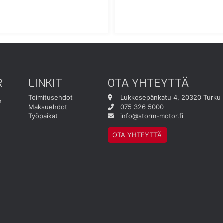
R
LINKIT
OTA YHTEYTTÄ
Toimitusehdot
Lukkosepänkatu 4, 20320 Turku
n
Maksuehdot
075 326 5000
Työpaikat
info@storm-motor.fi
e
OTA YHTEYTTÄ