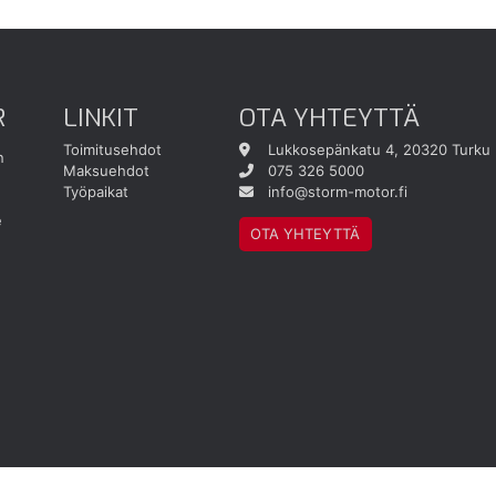
R
LINKIT
OTA YHTEYTTÄ
Toimitusehdot
Lukkosepänkatu 4, 20320 Turku
n
Maksuehdot
075 326 5000
Työpaikat
info@storm-motor.fi
e
OTA YHTEYTTÄ