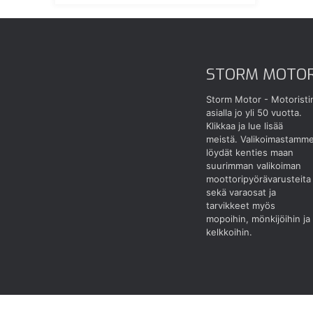
STORM MOTO
Storm Motor - Motoristi
asialla jo yli 50 vuotta.
Klikkaa ja lue lisää
meistä.
Valikoimastamm
löydät kenties maan
suurimman valikoiman
moottoripyörävarusteita
sekä varaosat ja
tarvikkeet myös
mopoihin, mönkijöihin ja
kelkkoihin.