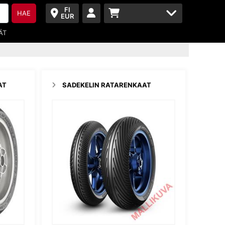
FI
HAE
EUR
ÄT
AT
SADEKELIN RATARENKAAT