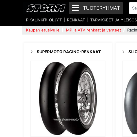
TUOTERYHMÄT
PIKALINKIT:
ÖLJYT
RENKAAT
TARVIKKEET JA YLEISO
Kaupan etusivulle
MP ja ATV renkaat ja vanteet
Raci
SUPERMOTO RACING-RENKAAT
SLI