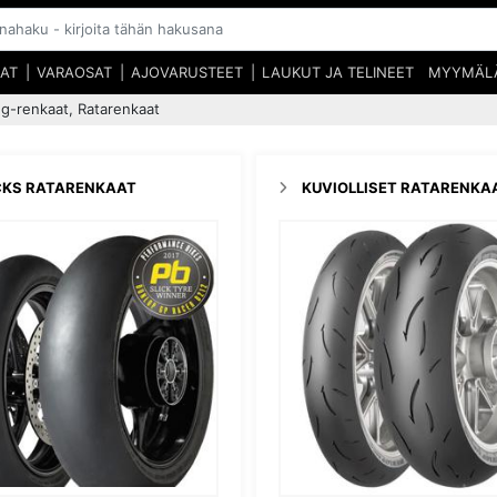
SAT
VARAOSAT
AJOVARUSTEET
LAUKUT JA TELINEET
MYYMÄL
ng-renkaat, Ratarenkaat
CKS RATARENKAAT
KUVIOLLISET RATARENKA