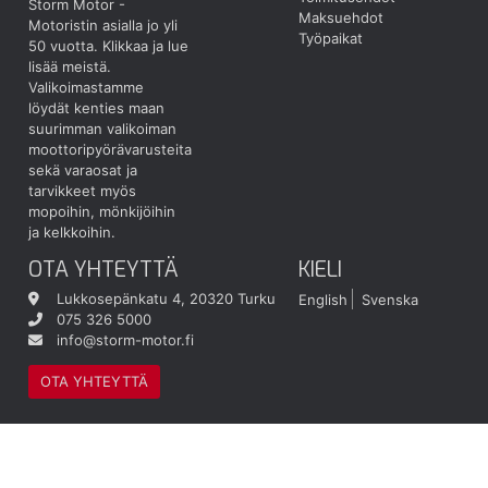
Storm Motor -
Maksuehdot
Motoristin asialla jo yli
Työpaikat
50 vuotta.
Klikkaa ja lue
lisää meistä.
Valikoimastamme
löydät kenties maan
suurimman valikoiman
moottoripyörävarusteita
sekä varaosat ja
tarvikkeet myös
mopoihin, mönkijöihin
ja kelkkoihin.
OTA YHTEYTTÄ
KIELI
Lukkosepänkatu 4, 20320 Turku
English
Svenska
075 326 5000
info@storm-motor.fi
OTA YHTEYTTÄ