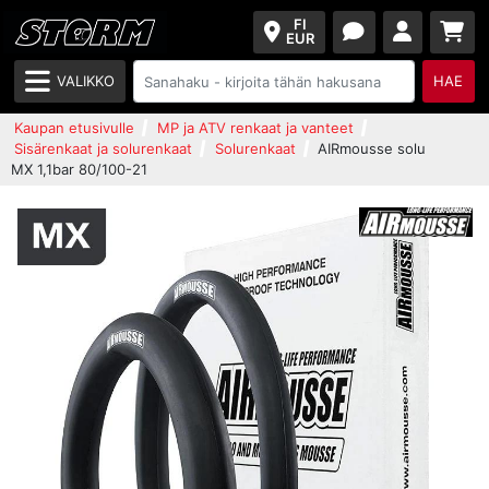
FI
EUR
VALIKKO
HAE
Kaupan etusivulle
MP ja ATV renkaat ja vanteet
Sisärenkaat ja solurenkaat
Solurenkaat
AIRmousse solu
MX 1,1bar 80/100-21