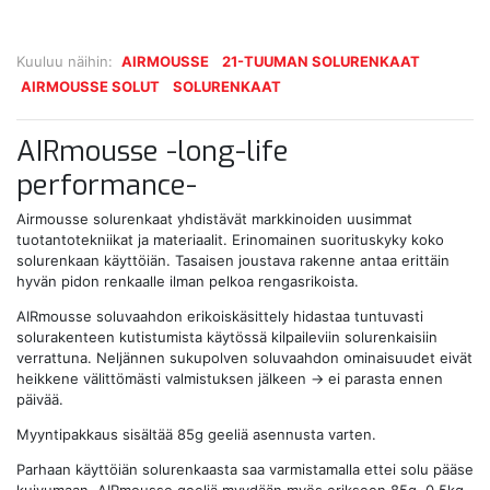
Kuuluu näihin:
AIRMOUSSE
21-TUUMAN SOLURENKAAT
AIRMOUSSE SOLUT
SOLURENKAAT
AIRmousse -long-life
performance-
Airmousse solurenkaat yhdistävät markkinoiden uusimmat
tuotantotekniikat ja materiaalit. Erinomainen suorituskyky koko
solurenkaan käyttöiän. Tasaisen joustava rakenne antaa erittäin
hyvän pidon renkaalle ilman pelkoa rengasrikoista.
AIRmousse soluvaahdon erikoiskäsittely hidastaa tuntuvasti
solurakenteen kutistumista käytössä kilpaileviin solurenkaisiin
verrattuna. Neljännen sukupolven soluvaahdon ominaisuudet eivät
heikkene välittömästi valmistuksen jälkeen -> ei parasta ennen
päivää.
Myyntipakkaus sisältää 85g geeliä asennusta varten.
Parhaan käyttöiän solurenkaasta saa varmistamalla ettei solu pääse