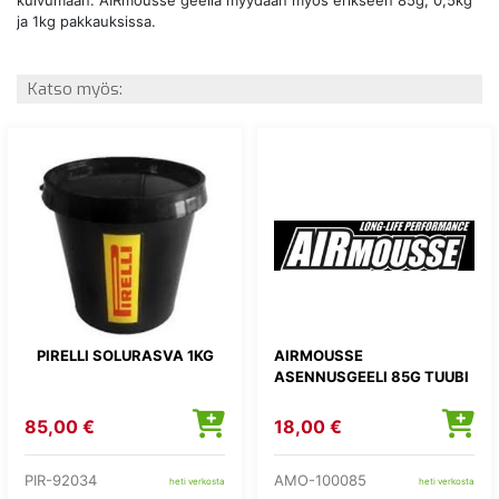
kuivumaan. AIRmousse geeliä myydään myös erikseen 85g, 0,5kg
ja 1kg pakkauksissa.
Katso myös:
PIRELLI SOLURASVA 1KG
AIRMOUSSE
ASENNUSGEELI 85G TUUBI
85,00 €
18,00 €
PIR-92034
AMO-100085
heti verkosta
heti verkosta