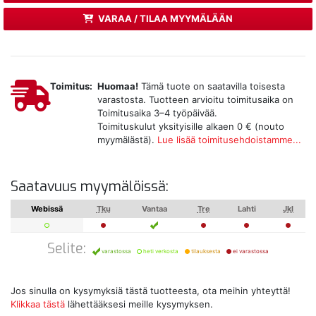
VARAA / TILAA MYYMÄLÄÄN
Toimitus:
Huomaa!
Tämä tuote on saatavilla toisesta
varastosta. Tuotteen arvioitu toimitusaika on
Toimitusaika 3–4 työpäivää.
Toimituskulut yksityisille alkaen 0 € (nouto
myymälästä).
Lue lisää toimitusehdoistamme...
Saatavuus myymälöissä:
Webissä
Tku
Vantaa
Tre
Lahti
Jkl
Selite:
varastossa
heti verkosta
tilauksesta
ei varastossa
Jos sinulla on kysymyksiä tästä tuotteesta, ota meihin yhteyttä!
Klikkaa tästä
lähettääksesi meille kysymyksen.