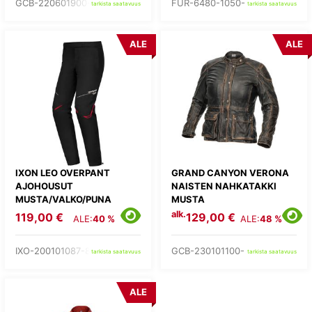
GCB-220601900-
FUR-6480-1050-
tarkista saatavuus
tarkista saatavuus
ALE
ALE
IXON LEO OVERPANT
GRAND CANYON VERONA
AJOHOUSUT
NAISTEN NAHKATAKKI
MUSTA/VALKO/PUNA
MUSTA
alk.
119,00 €
129,00 €
ALE:
40 %
ALE:
48 %
IXO-200101087-81-
GCB-230101100-
tarkista saatavuus
tarkista saatavuus
ALE