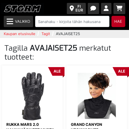
FI
EUR
VALIKKO
HAE
Kaupan etusivulle
Tagit
AVAJAISET25
Tagilla
AVAJAISET25
merkatut
tuotteet:
ALE
ALE
RUKKA MARS 2.0
GRAND CANYON