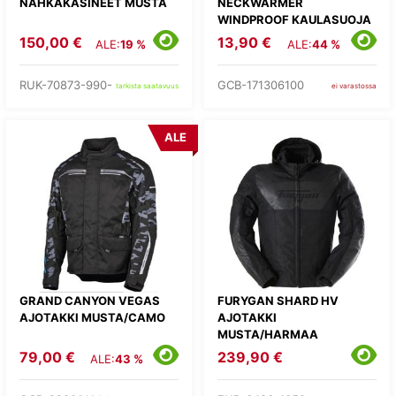
NAHKAKÄSINEET MUSTA
NECKWARMER
WINDPROOF KAULASUOJA
150,00 €
13,90 €
ALE:
19 %
ALE:
44 %
RUK-70873-990-
GCB-171306100
tarkista saatavuus
ei varastossa
ALE
GRAND CANYON VEGAS
FURYGAN SHARD HV
AJOTAKKI MUSTA/CAMO
AJOTAKKI
MUSTA/HARMAA
79,00 €
239,90 €
ALE:
43 %