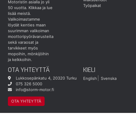
Motoristin asialla jo yli
Työpaikat
50 vuotta.
Klikkaa ja lue
lisää meistä.
Valikoimastamme
löydät kenties maan
suurimman valikoiman
moottoripyörävarusteita
sekä varaosat ja
tarvikkeet myös
mopoihin, mönkijöihin
ja kelkkoihin.
OTA YHTEYTTÄ
KIELI
Lukkosepänkatu 4, 20320 Turku
English
Svenska
075 326 5000
info@storm-motor.fi
OTA YHTEYTTÄ