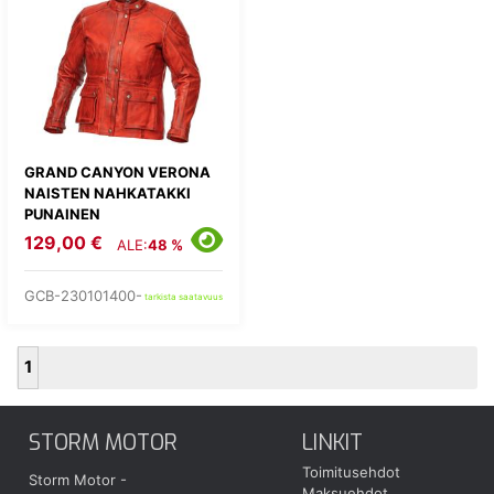
GRAND CANYON VERONA
NAISTEN NAHKATAKKI
PUNAINEN
129,00 €
ALE:
48 %
GCB-230101400-
tarkista saatavuus
1
STORM MOTOR
LINKIT
Toimitusehdot
Storm Motor -
Maksuehdot