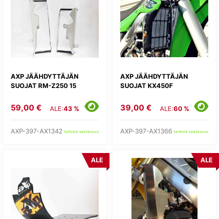
AXP JÄÄHDYTTÄJÄN
AXP JÄÄHDYTTÄJÄN
SUOJAT RM-Z250 15
SUOJAT KX450F
59,00 €
39,00 €
ALE:
43 %
ALE:
60 %
AXP-397-AX1342
AXP-397-AX1366
tarkista saatavuus
tarkista saatavuus
ALE
ALE