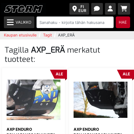
FI
EUR
VALIKKO
HAE
Kaupan etusivulle
Tagit
AXP_ERÄ
Tagilla
AXP_ERÄ
merkatut
tuotteet:
ALE
ALE
AXP ENDURO
AXP ENDURO