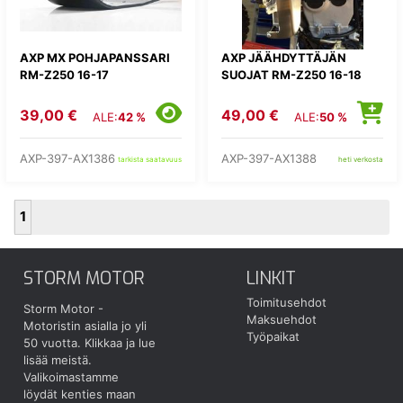
AXP MX POHJAPANSSARI
AXP JÄÄHDYTTÄJÄN
RM-Z250 16-17
SUOJAT RM-Z250 16-18
39,00 €
49,00 €
ALE:
42 %
ALE:
50 %
AXP-397-AX1386
AXP-397-AX1388
tarkista saatavuus
heti verkosta
1
STORM MOTOR
LINKIT
Toimitusehdot
Storm Motor -
Maksuehdot
Motoristin asialla jo yli
Työpaikat
50 vuotta.
Klikkaa ja lue
lisää meistä.
Valikoimastamme
löydät kenties maan