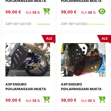
POHJAPANSSARI MUSTA
POHJAPANSSARI MUSTA
59,00 €
59,00 €
ALE:
55 %
ALE:
58 %
AXP-397-AX1130
AXP-397-AX1304
heti verkosta
tarkista saatavuus
ALE
ALE
AXP ENDURO
AXP ENDURO
POHJAPANSSARI MUSTA
POHJAPANSSARI MUSTA
59,00 €
59,00 €
ALE:
55 %
ALE:
55 %