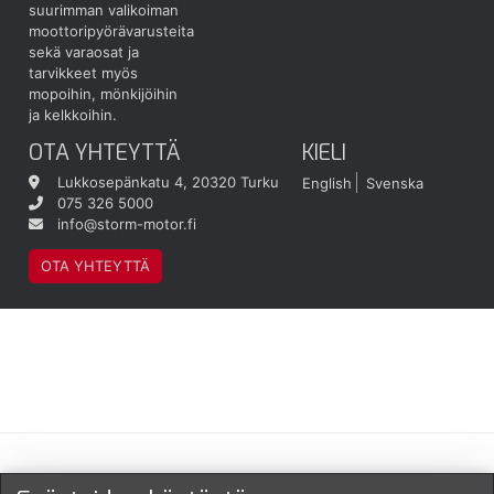
suurimman valikoiman
moottoripyörävarusteita
sekä varaosat ja
tarvikkeet myös
mopoihin, mönkijöihin
ja kelkkoihin.
OTA YHTEYTTÄ
KIELI
Lukkosepänkatu 4, 20320 Turku
English
Svenska
075 326 5000
info@storm-motor.fi
OTA YHTEYTTÄ
Maksu- ja toimitustavat