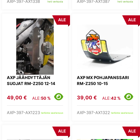
AXP-397-AX1338
AXP-397-AX1387
heti verkosta
heti verkosta
ALE
ALE
AXP JÄÄHDYTTÄJÄN
AXP MX POHJAPANSSARI
SUOJAT RM-Z250 12-14
RM-Z250 10-15
49,00 €
39,00 €
ALE:
50 %
ALE:
42 %
AXP-397-AX1223
AXP-397-AX1322
tarkista saatavuus
tarkista saatavuus
ALE
ALE