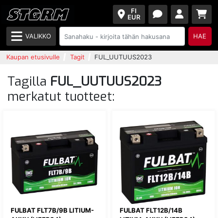
FI
EUR
VALIKKO
HAE
Kaupan etusivulle
Tagit
FUL_UUTUUS2023
Tagilla
FUL_UUTUUS2023
merkatut tuotteet:
FULBAT FLT7B/9B LITIUM-
FULBAT FLT12B/14B