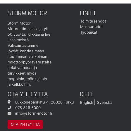
STORM MOTOR
LINKIT
Toimitusehdot
Storm Motor -
Maksuehdot
Motoristin asialla jo yli
Työpaikat
50 vuotta.
Klikkaa ja lue
lisää meistä.
Valikoimastamme
löydät kenties maan
suurimman valikoiman
moottoripyörävarusteita
sekä varaosat ja
tarvikkeet myös
mopoihin, mönkijöihin
ja kelkkoihin.
OTA YHTEYTTÄ
KIELI
Lukkosepänkatu 4, 20320 Turku
English
Svenska
075 326 5000
info@storm-motor.fi
OTA YHTEYTTÄ