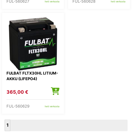
FUL-560627
FUL-560628
heti verkosta
heti verkosta
FULBAT FLTX30HL LITIUM-
AKKU (LIFEPO4)
365,00 €
FUL-560629
heti verkosta
1