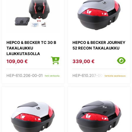
HEPCO & BECKER TC 30 B
HEPCO & BECKER JOURNEY
TAKALAUKKU
52 RECON TAKALAUKKU
LAUKKUTASOLLA
109,00 €
339,00 €
HEP-610.206-00-01
HEP-610.207-00-04
heti verkosta
tarkista saatavuus