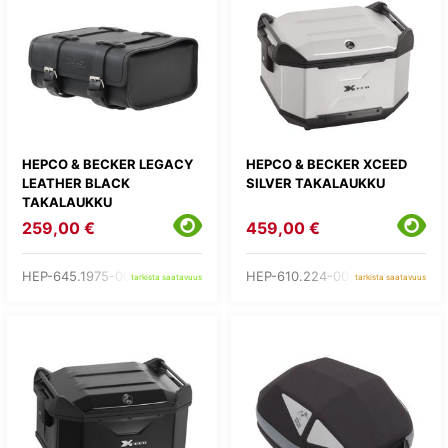
HEPCO & BECKER LEGACY
HEPCO & BECKER XCEED
LEATHER BLACK
SILVER TAKALAUKKU
TAKALAUKKU
259,00 €
459,00 €
HEP-645.1975-00-01-R
HEP-610.224-00-09
tarkista saatavuus
tarkista saatavuus