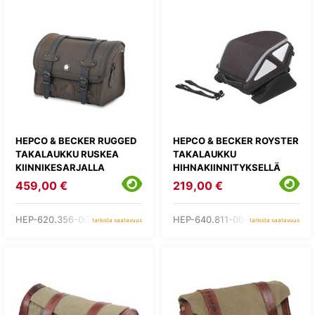
HEPCO & BECKER RUGGED
HEPCO & BECKER ROYSTER
TAKALAUKKU RUSKEA
TAKALAUKKU
KIINNIKESARJALLA
HIHNAKIINNITYKSELLÄ
459,00 €
219,00 €
HEP-620.356-00-08
HEP-640.811-00-01
tarkista saatavuus
tarkista saatavuus