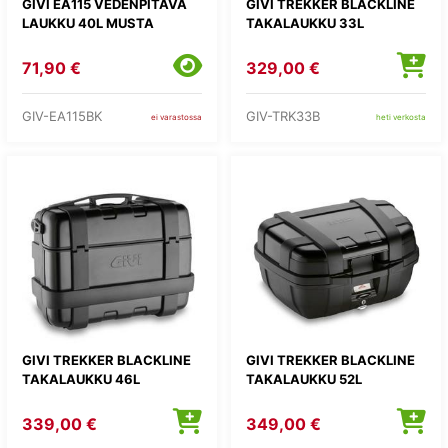
GIVI EA115 VEDENPITÄVÄ
GIVI TREKKER BLACKLINE
LAUKKU 40L MUSTA
TAKALAUKKU 33L
71,90 €
329,00 €
GIV-EA115BK
GIV-TRK33B
ei varastossa
heti verkosta
GIVI TREKKER BLACKLINE
GIVI TREKKER BLACKLINE
TAKALAUKKU 46L
TAKALAUKKU 52L
339,00 €
349,00 €