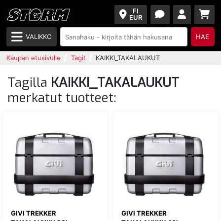
FI
EUR
VALIKKO
HAE
Kaupan etusivulle
Tagit
KAIKKI_TAKALAUKUT
Tagilla
KAIKKI_TAKALAUKUT
merkatut tuotteet:
GIVI TREKKER
GIVI TREKKER