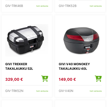
GIV-TRK46B
GIV-TRK52B
heti verkosta
heti verkosta
GIVI TREKKER
GIVI V40 MONOKEY
TAKALAUKKU 52L
TAKALAUKKU 40L
329,00 €
149,00 €
GIV-TRK52N
GIV-V40N
heti verkosta
heti verkosta