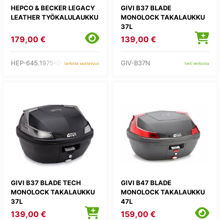
HEPCO & BECKER LEGACY
GIVI B37 BLADE
LEATHER TYÖKALULAUKKU
MONOLOCK TAKALAUKKU
37L
179,00 €
139,00 €
HEP-645.1975-0008W
GIV-B37N
tarkista saatavuus
heti verkosta
GIVI B37 BLADE TECH
GIVI B47 BLADE
MONOLOCK TAKALAUKKU
MONOLOCK TAKALAUKKU
37L
47L
139,00 €
159,00 €