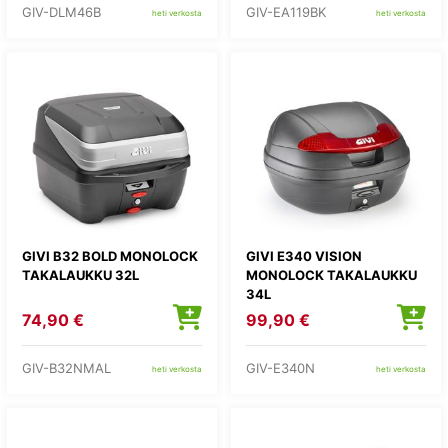
GIV-DLM46B
GIV-EA119BK
heti verkosta
heti verkosta
GIVI B32 BOLD MONOLOCK
GIVI E340 VISION
TAKALAUKKU 32L
MONOLOCK TAKALAUKKU
34L
74,90 €
99,90 €
GIV-B32NMAL
GIV-E340N
heti verkosta
heti verkosta