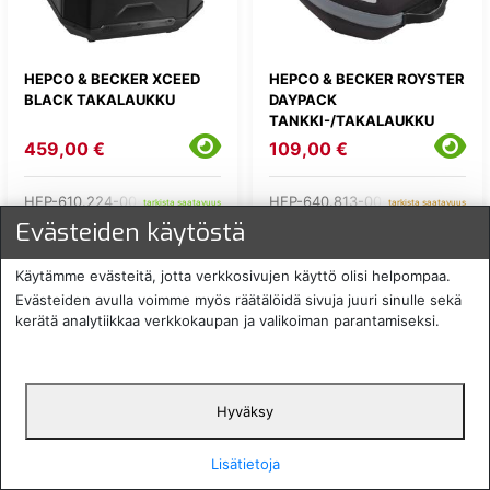
HEPCO & BECKER XCEED
HEPCO & BECKER ROYSTER
BLACK TAKALAUKKU
DAYPACK
TANKKI-/TAKALAUKKU
459,00 €
109,00 €
HEP-610.224-00-11
HEP-640.813-00-01
tarkista saatavuus
tarkista saatavuus
Evästeiden käytöstä
Käytämme evästeitä, jotta verkkosivujen käyttö olisi helpompaa.
Evästeiden avulla voimme myös räätälöidä sivuja juuri sinulle sekä
kerätä analytiikkaa verkkokaupan ja valikoiman parantamiseksi.
Hyväksy
Lisätietoja
HEPCO & BECKER ROYSTER
GIVI TREKKER ALASKA
DAYPACK SAFETY
TAKALAUKKU 56L