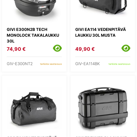
GIVI E300N2B TECH
GIVI EA114 VEDENPITÄVÄ
MONOLOCK TAKALAUKKU
LAUKKU 30L MUSTA
30L
74,90 €
49,90 €
GIV-E300NT2
GIV-EA114BK
tarkista saatavuus
tarkista saatavuus