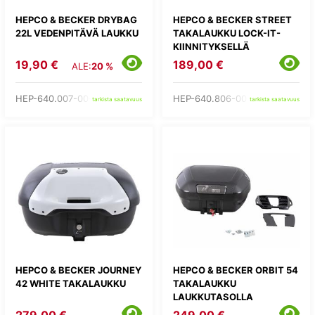
HEPCO & BECKER DRYBAG
HEPCO & BECKER STREET
22L VEDENPITÄVÄ LAUKKU
TAKALAUKKU LOCK-IT-
KIINNITYKSELLÄ
19,90 €
189,00 €
ALE:
20 %
HEP-640.007-00-03
HEP-640.806-00-01
tarkista saatavuus
tarkista saatavuus
HEPCO & BECKER JOURNEY
HEPCO & BECKER ORBIT 54
42 WHITE TAKALAUKKU
TAKALAUKKU
LAUKKUTASOLLA