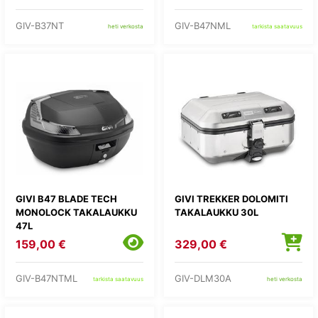
GIV-B37NT
GIV-B47NML
heti verkosta
tarkista saatavuus
GIVI B47 BLADE TECH
GIVI TREKKER DOLOMITI
MONOLOCK TAKALAUKKU
TAKALAUKKU 30L
47L
159,00 €
329,00 €
GIV-B47NTML
GIV-DLM30A
tarkista saatavuus
heti verkosta