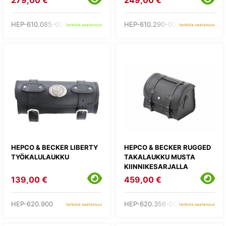
279,00 €
249,00 €
HEP-610.085-00-03
HEP-610.290-00-01
tarkista saatavuus
tarkista saatavuus
HEPCO & BECKER LIBERTY
HEPCO & BECKER RUGGED
TYÖKALULAUKKU
TAKALAUKKU MUSTA
KIINNIKESARJALLA
139,00 €
459,00 €
HEP-620.900
HEP-620.356-00-01
tarkista saatavuus
tarkista saatavuus