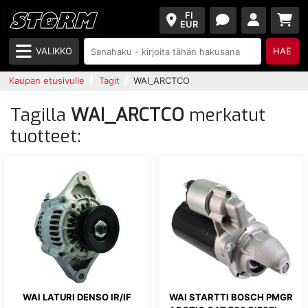
FI
EUR
VALIKKO
HAE
Kaupan etusivulle
Tagit
WAI_ARCTCO
Tagilla
WAI_ARCTCO
merkatut
tuotteet:
WAI LATURI DENSO IR/IF
WAI STARTTI BOSCH PMGR