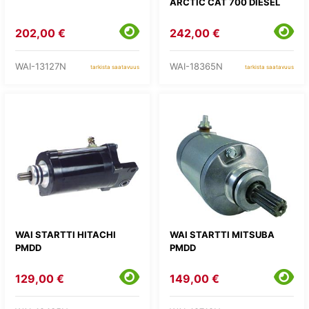
ARCTIC CAT 700 DIESEL
202,00 €
242,00 €
WAI-13127N
WAI-18365N
tarkista saatavuus
tarkista saatavuus
WAI STARTTI HITACHI
WAI STARTTI MITSUBA
PMDD
PMDD
129,00 €
149,00 €