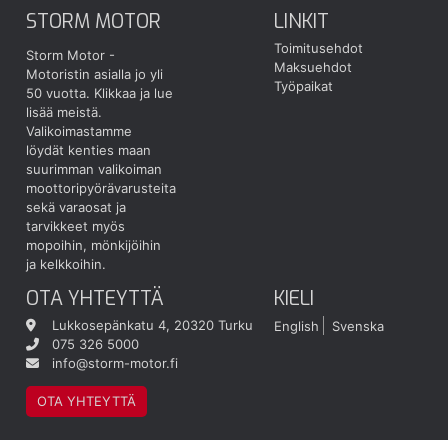
STORM MOTOR
LINKIT
Toimitusehdot
Storm Motor -
Maksuehdot
Motoristin asialla jo yli
Työpaikat
50 vuotta.
Klikkaa ja lue
lisää meistä.
Valikoimastamme
löydät kenties maan
suurimman valikoiman
moottoripyörävarusteita
sekä varaosat ja
tarvikkeet myös
mopoihin, mönkijöihin
ja kelkkoihin.
OTA YHTEYTTÄ
KIELI
Lukkosepänkatu 4, 20320 Turku
English
Svenska
075 326 5000
info@storm-motor.fi
OTA YHTEYTTÄ