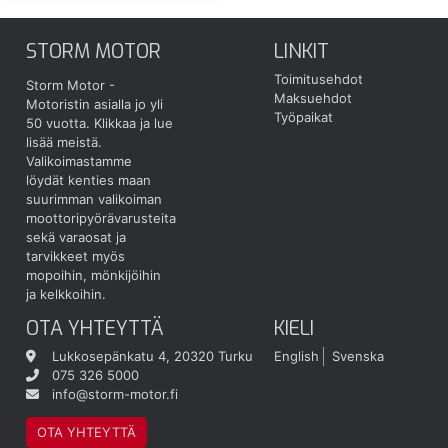
STORM MOTOR
LINKIT
Toimitusehdot
Storm Motor -
Maksuehdot
Motoristin asialla jo yli
Työpaikat
50 vuotta.
Klikkaa ja lue
lisää meistä.
Valikoimastamme
löydät kenties maan
suurimman valikoiman
moottoripyörävarusteita
sekä varaosat ja
tarvikkeet myös
mopoihin, mönkijöihin
ja kelkkoihin.
OTA YHTEYTTÄ
KIELI
Lukkosepänkatu 4, 20320 Turku
English
Svenska
075 326 5000
info@storm-motor.fi
OTA YHTEYTTÄ