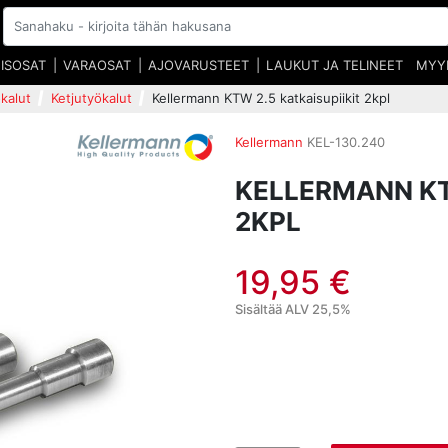
EISOSAT
VARAOSAT
AJOVARUSTEET
LAUKUT JA TELINEET
MYY
kalut
Ketjutyökalut
Kellermann KTW 2.5 katkaisupiikit 2kpl
Kellermann
KEL-130.240
KELLERMANN KT
2KPL
19,95 €
Sisältää ALV 25,5%