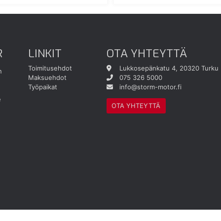
R
LINKIT
OTA YHTEYTTÄ
Toimitusehdot
Lukkosepänkatu 4, 20320 Turku
n
Maksuehdot
075 326 5000
Työpaikat
info@storm-motor.fi
e
OTA YHTEYTTÄ