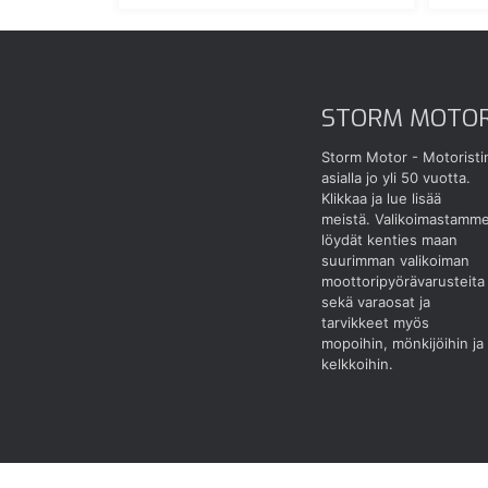
STORM MOTO
Storm Motor - Motoristi
asialla jo yli 50 vuotta.
Klikkaa ja lue lisää
meistä.
Valikoimastamm
löydät kenties maan
suurimman valikoiman
moottoripyörävarusteita
sekä varaosat ja
tarvikkeet myös
mopoihin, mönkijöihin ja
kelkkoihin.