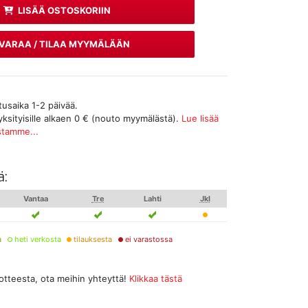
LISÄÄ OSTOSKORIIN
VARAA / TILAA MYYMÄLÄÄN
tusaika 1-2 päivää.
yksityisille alkaen 0 € (nouto myymälästä).
Lue lisää
stamme...
ä:
Vantaa
Tre
Lahti
Jkl
a
heti verkosta
tilauksesta
ei varastossa
uotteesta, ota meihin yhteyttä!
Klikkaa tästä