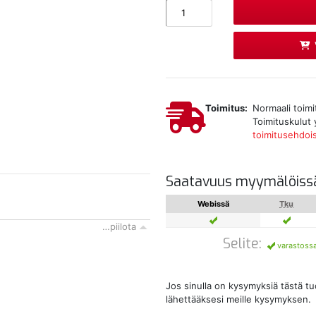
Toimitus:
Normaali toimi
Toimituskulut 
toimitusehdoi
Saatavuus myymälöiss
Webissä
Tku
…piilota
Selite:
varastoss
Jos sinulla on kysymyksiä tästä t
lähettääksesi meille kysymyksen.