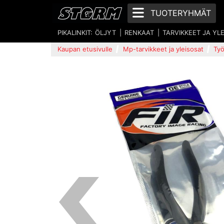
TUOTERYHMÄT
PIKALINKIT:
ÖLJYT
RENKAAT
TARVIKKEET JA YL
Kaupan etusivulle
Mp-tarvikkeet ja yleisosat
Työ