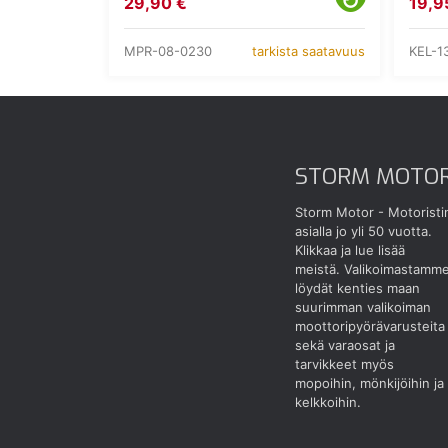
29,90 €
19,9
MPR-08-0230
KEL-1
tarkista saatavuus
STORM MOTO
Storm Motor - Motoristi
asialla jo yli 50 vuotta.
Klikkaa ja lue lisää
meistä.
Valikoimastamm
löydät kenties maan
suurimman valikoiman
moottoripyörävarusteita
sekä varaosat ja
tarvikkeet myös
mopoihin, mönkijöihin ja
kelkkoihin.