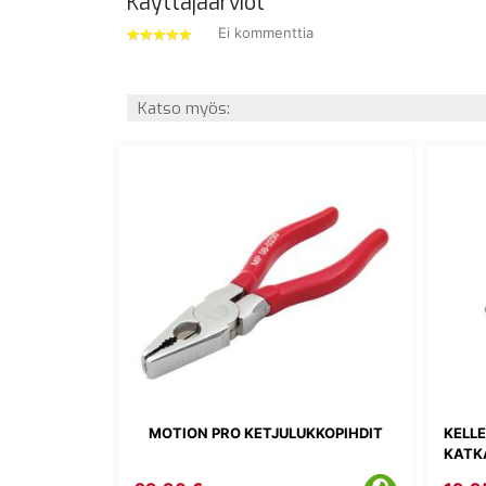
Käyttäjäarviot
Ei kommenttia
5
tähdet
Katso myös:
MOTION PRO KETJULUKKOPIHDIT
KELL
KATKA