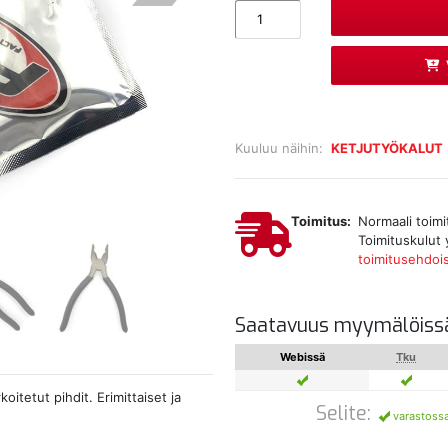
Kuuluu näihin:
KETJUTYÖKALUT
Toimitus:
Normaali toimi
Toimituskulut 
toimitusehdoi
Saatavuus myymälöiss
Webissä
Tku
koitetut pihdit. Erimittaiset ja
Selite:
varastoss