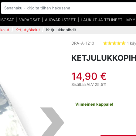
EISOSAT
VARAOSAT
AJOVARUSTEET
LAUKUT JA TELINEET
MYY
kalut
Ketjutyökalut
Ketjulukkopihdit
DRA-A-1210
1 käy
5,0
tähd
KETJULUKKOPIH
14,90 €
Sisältää ALV 25,5%
Viimeinen kappale!