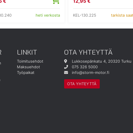
5 €
12,95 €
30.240
KEL-130.225
heti verkosta
tarkista sa
R
LINKIT
OTA YHTEYTTÄ
Toimitusehdot
Lukkosepänkatu 4, 20320 Turku
n
Maksuehdot
075 326 5000
Työpaikat
info@storm-motor.fi
e
OTA YHTEYTTÄ