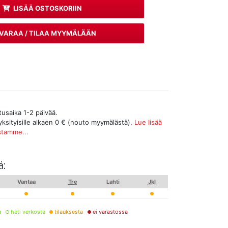
LISÄÄ OSTOSKORIIN
VARAA / TILAA MYYMÄLÄÄN
tusaika 1-2 päivää.
yksityisille alkaen 0 € (nouto myymälästä).
Lue lisää
stamme...
ä:
Vantaa
Tre
Lahti
Jkl
a
heti verkosta
tilauksesta
ei varastossa