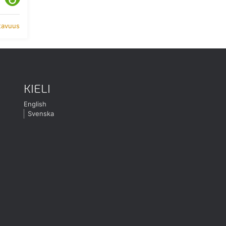
atavuus
KIELI
English
Svenska