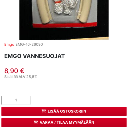
Emgo
EMG-16-26090
EMGO VANNESUOJAT
8,90 €
Sisältää ALV 25,5%
LISÄÄ OSTOSKORIIN
VARAA / TILAA MYYMÄLÄÄN