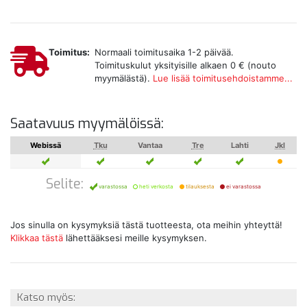
Toimitus:
Normaali toimitusaika 1-2 päivää.
Toimituskulut yksityisille alkaen 0 € (nouto
myymälästä).
Lue lisää toimitusehdoistamme...
Saatavuus myymälöissä:
Webissä
Tku
Vantaa
Tre
Lahti
Jkl
Selite:
varastossa
heti verkosta
tilauksesta
ei varastossa
Jos sinulla on kysymyksiä tästä tuotteesta, ota meihin yhteyttä!
Klikkaa tästä
lähettääksesi meille kysymyksen.
Katso myös: