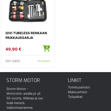
GIVI TUBELESS RENKAAN
PAIKKAUSSARJA
49,90 €
GIV-S450
heti verkosta
STORM MOTOR
LINKIT
Toimitusehdot
Storm Motor -
Maksuehdot
Motoristin asialla jo yli
Työpaikat
50 vuotta.
Klikkaa ja lue
lisää meistä.
Valikoimastamme