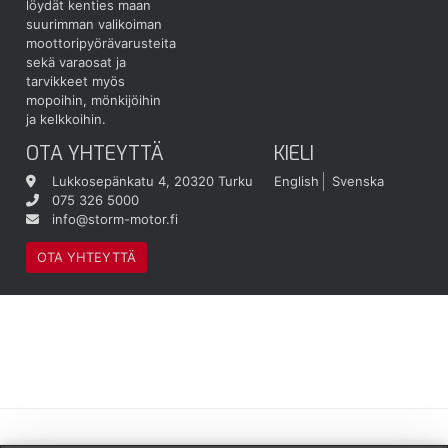
löydät kenties maan
suurimman valikoiman
moottoripyörävarusteita
sekä varaosat ja
tarvikkeet myös
mopoihin, mönkijöihin
ja kelkkoihin.
OTA YHTEYTTÄ
KIELI
Lukkosepänkatu 4, 20320 Turku
English
Svenska
075 326 5000
info@storm-motor.fi
OTA YHTEYTTÄ