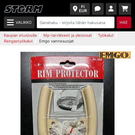
FI
EUR
VALIKKO
HAE
Kaupan etusivulle
Mp-tarvikkeet ja yleisosat
Työkalut
Rengastyökalut
Emgo vannesuojat