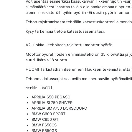
Voit asentaa esimerkiksi kaasukahvan liikkeenrajoitin -s
silmämääräisesti saattaa tällöin olla hankalampaa riippue
aiemmin rekisteröihityihin pyöriin (Ei uusiin pyöriin ennen 
Tehon rajoittamisesta tehdään katsastuskonttorilla merkin
Kysy tarkempia tietoja katsastusasemaltasi.
A2-luokka - teholtaan rajoitettu moottoripyörä:
Moottoripyörät, joiden enimmäisteho on 35 kilowattia ja j
suuri. Ikäraja 18 vuotta.
HUOM! Tarkistathan itse ennen tilauksen tekemistä, että y
Tehonmadallussarjat saatavilla mm. seuraaviin pyörämallei
APRILIA 650 PEGASO
APRILIA SL750 SHIVER
APRILIA SMV750 DORSODURO
BMW C600 SPORT
BMW C650 GT
BMW F650CS
BMW F650GS