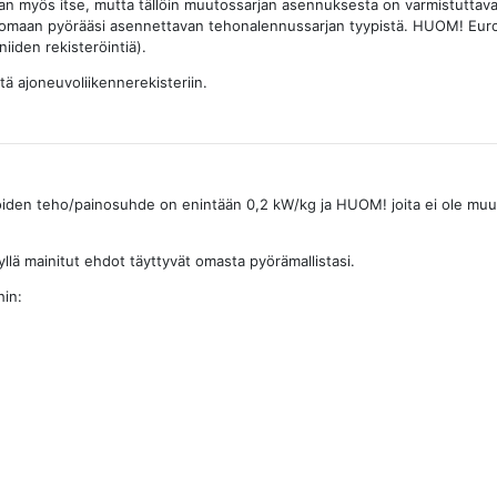
arjan myös itse, mutta tällöin muutossarjan asennuksesta on varmistutt
n omaan pyörääsi asennettavan tehonalennussarjan tyypistä. HUOM! Euro4 
niiden rekisteröintiä).
tä ajoneuvoliikennerekisteriin.
oiden teho/painosuhde on enintään 0,2 kW/kg ja HUOM! joita ei ole muun
llä mainitut ehdot täyttyvät omasta pyörämallistasi.
hin: