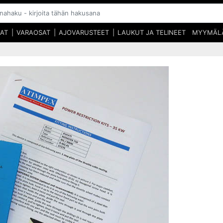
SAT
VARAOSAT
AJOVARUSTEET
LAUKUT JA TELINEET
MYYMÄL