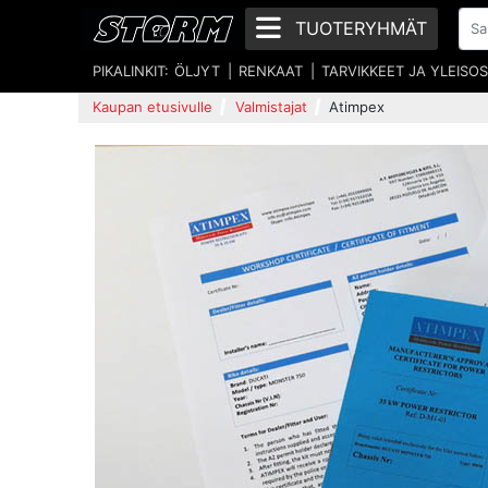
TUOTERYHMÄT
PIKALINKIT:
ÖLJYT
RENKAAT
TARVIKKEET JA YLEISO
Kaupan etusivulle
Valmistajat
Atimpex