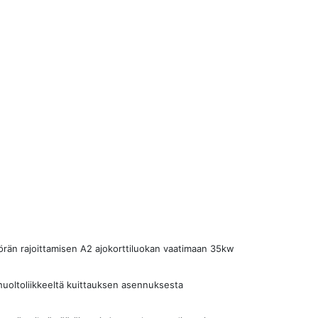
örän rajoittamisen A2 ajokorttiluokan vaatimaan 35kw
 huoltoliikkeeltä kuittauksen asennuksesta