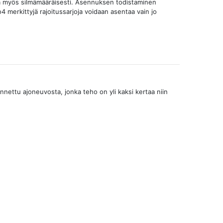
ava myös silmämääräisesti. Asennuksen todistaminen
merkittyjä rajoitussarjoja voidaan asentaa vain jo
nettu ajoneuvosta, jonka teho on yli kaksi kertaa niin