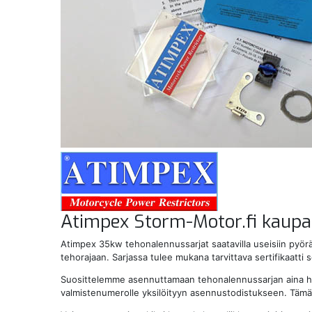
Atimpex Storm-Motor.fi kaupa
Atimpex 35kw tehonalennussarjat saatavilla useisiin pyör
tehorajaan. Sarjassa tulee mukana tarvittava sertifikaatti
Suosittelemme asennuttamaan tehonalennussarjan aina huolt
valmistenumerolle yksilöityyn asennustodistukseen. Tämä t