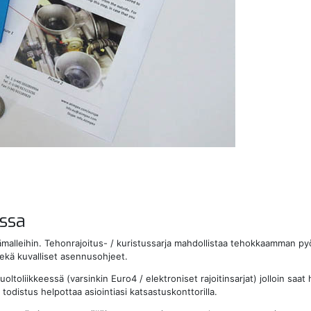
ssa
ämalleihin. Tehonrajoitus- / kuristussarja mahdollistaa tehokkaamman py
 sekä kuvalliset asennusohjeet.
oliikkeessä (varsinkin Euro4 / elektroniset rajoitinsarjat) jolloin saat
odistus helpottaa asiointiasi katsastuskonttorilla.