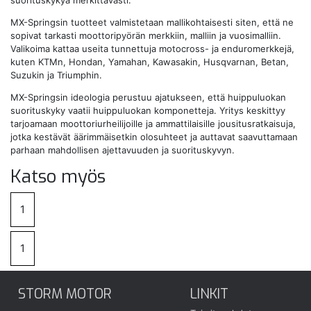
suorituskykyä merkittävästi.
MX-Springsin tuotteet valmistetaan mallikohtaisesti siten, että ne
sopivat tarkasti moottoripyörän merkkiin, malliin ja vuosimalliin.
Valikoima kattaa useita tunnettuja motocross- ja enduromerkkejä,
kuten KTMn, Hondan, Yamahan, Kawasakin, Husqvarnan, Betan,
Suzukin ja Triumphin.
MX-Springsin ideologia perustuu ajatukseen, että huippuluokan
suorituskyky vaatii huippuluokan komponetteja. Yritys keskittyy
tarjoamaan moottoriurheilijoille ja ammattilaisille jousitusratkaisuja,
jotka kestävät äärimmäisetkin olosuhteet ja auttavat saavuttamaan
parhaan mahdollisen ajettavuuden ja suorituskyvyn.
Katso myös
1
1
STORM MOTOR
LINKIT