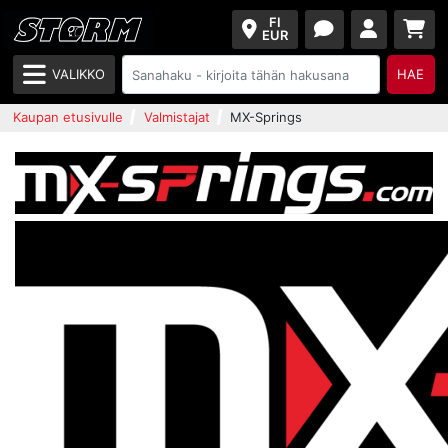
FI
EUR
VALIKKO
HAE
Kaupan etusivulle
Valmistajat
MX-Springs