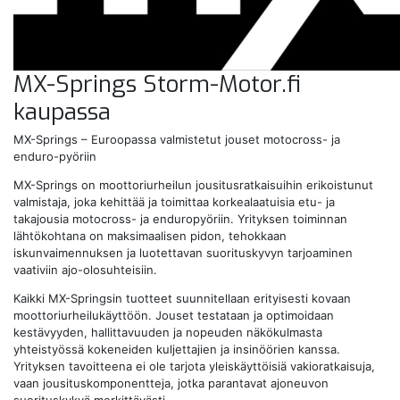
MX-Springs Storm-Motor.fi
kaupassa
MX-Springs – Euroopassa valmistetut jouset motocross- ja
enduro-pyöriin
MX-Springs on moottoriurheilun jousitusratkaisuihin erikoistunut
valmistaja, joka kehittää ja toimittaa korkealaatuisia etu- ja
takajousia motocross- ja enduropyöriin. Yrityksen toiminnan
lähtökohtana on maksimaalisen pidon, tehokkaan
iskunvaimennuksen ja luotettavan suorituskyvyn tarjoaminen
vaativiin ajo-olosuhteisiin.
Kaikki MX-Springsin tuotteet suunnitellaan erityisesti kovaan
moottoriurheilukäyttöön. Jouset testataan ja optimoidaan
kestävyyden, hallittavuuden ja nopeuden näkökulmasta
yhteistyössä kokeneiden kuljettajien ja insinöörien kanssa.
Yrityksen tavoitteena ei ole tarjota yleiskäyttöisiä vakioratkaisuja,
vaan jousituskomponentteja, jotka parantavat ajoneuvon