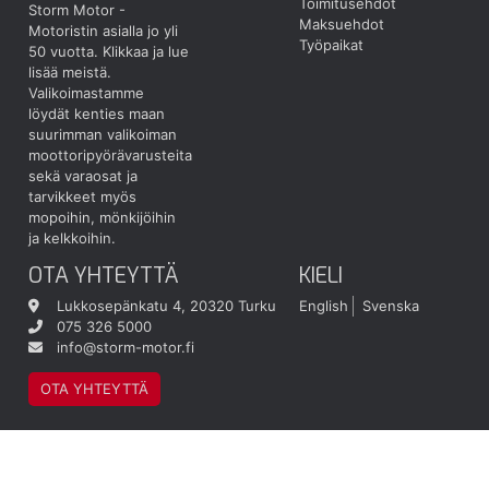
Toimitusehdot
Storm Motor -
Maksuehdot
Motoristin asialla jo yli
Työpaikat
50 vuotta.
Klikkaa ja lue
lisää meistä.
Valikoimastamme
löydät kenties maan
suurimman valikoiman
moottoripyörävarusteita
sekä varaosat ja
tarvikkeet myös
mopoihin, mönkijöihin
ja kelkkoihin.
OTA YHTEYTTÄ
KIELI
Lukkosepänkatu 4, 20320 Turku
English
Svenska
075 326 5000
info@storm-motor.fi
OTA YHTEYTTÄ