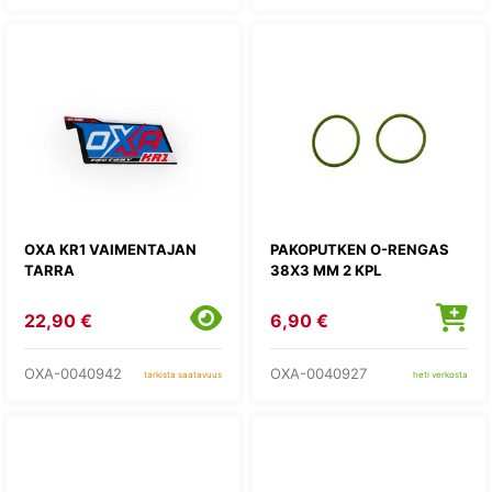
OXA KR1 VAIMENTAJAN
PAKOPUTKEN O-RENGAS
TARRA
38X3 MM 2 KPL
22,90 €
6,90 €
OXA-0040942
OXA-0040927
tarkista saatavuus
heti verkosta