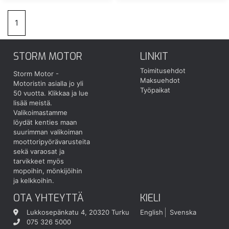
1
STORM MOTOR
LINKIT
Toimitusehdot
Storm Motor -
Maksuehdot
Motoristin asialla jo yli
Työpaikat
50 vuotta.
Klikkaa ja lue
lisää meistä.
Valikoimastamme
löydät kenties maan
suurimman valikoiman
moottoripyörävarusteita
sekä varaosat ja
tarvikkeet myös
mopoihin, mönkijöihin
ja kelkkoihin.
OTA YHTEYTTÄ
KIELI
Lukkosepänkatu 4, 20320 Turku
English
Svenska
075 326 5000