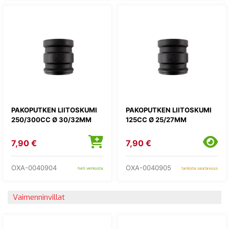
PAKOPUTKEN LIITOSKUMI
PAKOPUTKEN LIITOSKUMI
250/300CC Ø 30/32MM
125CC Ø 25/27MM
7,90 €
7,90 €
OXA-0040904
OXA-0040905
heti verkosta
tarkista saatavuus
Vaimenninvillat