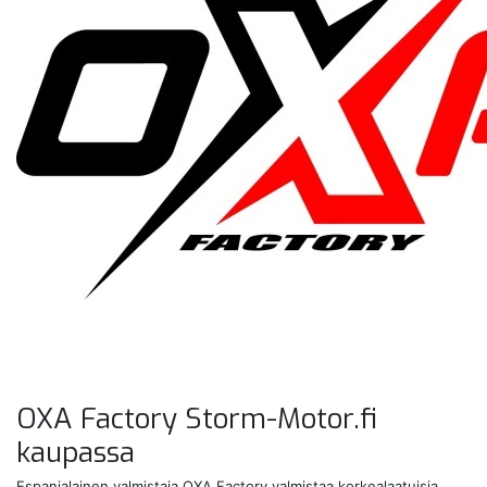
OXA Factory Storm-Motor.fi
kaupassa
Espanjalainen valmistaja OXA Factory valmistaa korkealaatuisia