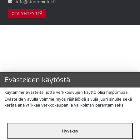
info@storm-motor.fi
OTA YHTEYTTÄ
Maksu- ja toimitustavat
Evästeiden käytöstä
Käytämme evästeitä, jotta verkkosivujen käyttö olisi helpompaa.
Evästeiden avulla voimme myös räätälöidä sivuja juuri sinulle sekä
kerätä analytiikkaa verkkokaupan ja valikoiman parantamiseksi.
Hyväksy
English
Protecomp
Copyright 2024. All rights