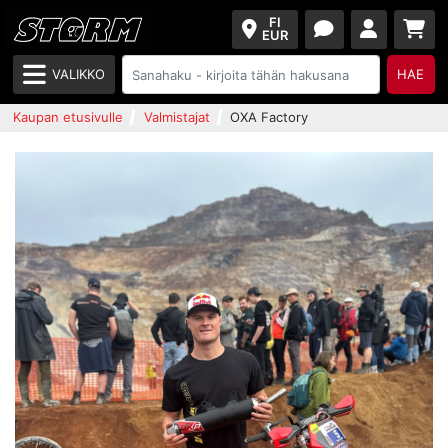
FI
EUR
VALIKKO
HAE
Kaupan etusivulle
Valmistajat
OXA Factory