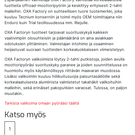
tuotteita offroad-moottoripyöriin ja keskittyy erityisesti 2-tahti
malleihin. OXA Factory on suhteellisen tuore tuotemerkki, joka
kuuluu Tecnium konserniin ja toimii myös OEM toimittajana niin
Enduro kuin Trial teollisuudessa mm. Riejulle.
OXA Factoryn tuotteet tarjoavat suorituskykyä kaikkein
vaativimpiin olosuhteisiin ja päämääränä on aina asiakkaan
odotuksien ylittäminen. Valmistajan intohimo ja osaaminen
heijastuvat suoraan tuotteiden korkealuokkaiseen viimeistelyyn.
OXA Factoryn valikoimista löytyy 2-tahti putkistoja, joiden avulla
moottoripyöräsi suorituskyky paranee ja joiden suunnittelussa on
huomioitu myös käytännöllisyys riittävän maavaran muodossa.
Lisäksi valikoimiin kuuluu hiilikuitusuojia paisuntasäiliöille sekä
korkealaatuisesta alumiinista valmistetut takahäkit valikoituihin
malleihin, sekä erinäiset pakoputkien varaosat. Tulossa, on paljon
muutakin..
Tarkista valikoima omaan pyörääsi täältä
Katso myös
1