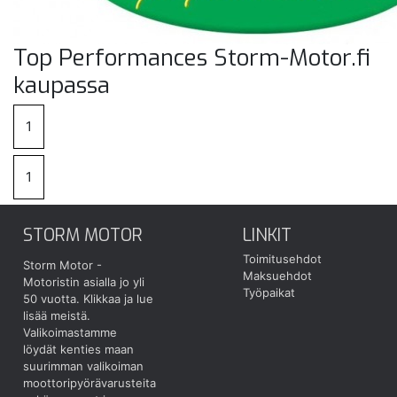
Top Performances Storm-Motor.fi
kaupassa
1
1
STORM MOTOR
LINKIT
Toimitusehdot
Storm Motor -
Maksuehdot
Motoristin asialla jo yli
Työpaikat
50 vuotta.
Klikkaa ja lue
lisää meistä.
Valikoimastamme
löydät kenties maan
suurimman valikoiman
moottoripyörävarusteita