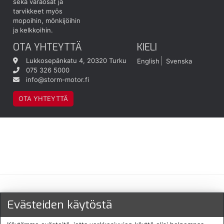
sekä varaosat ja
tarvikkeet myös
mopoihin, mönkijöihin
ja kelkkoihin.
OTA YHTEYTTÄ
KIELI
Lukkosepänkatu 4, 20320 Turku
English
Svenska
075 326 5000
info@storm-motor.fi
OTA YHTEYTTÄ
Maksu- ja toimitustavat
Evästeiden käytöstä