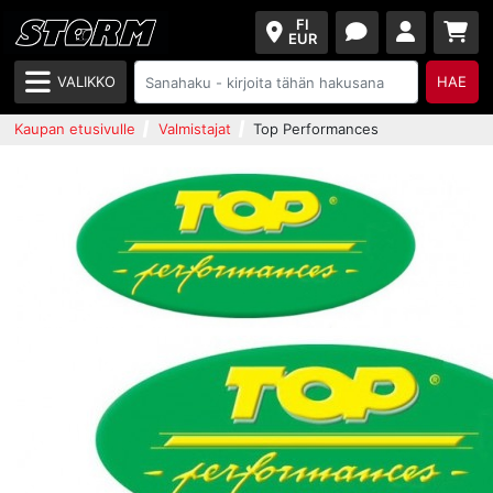
FI
EUR
VALIKKO
HAE
Kaupan etusivulle
Valmistajat
Top Performances