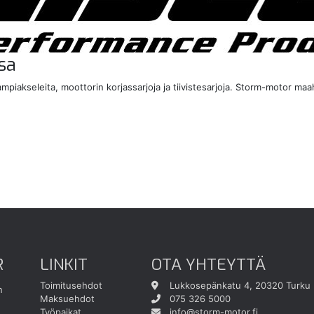
sa
kampiakseleita, moottorin korjassarjoja ja tiivistesarjoja. Storm-motor 
R
LINKIT
OTA YHTEYTTÄ
Toimitusehdot
Lukkosepänkatu 4, 20320 Turku
n
Maksuehdot
075 326 5000
Työpaikat
info@storm-motor.fi