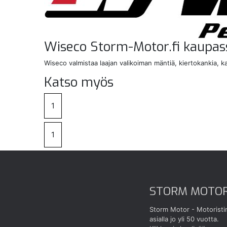
Wiseco Storm-Motor.fi kaupas
Wiseco valmistaa laajan valikoiman mäntiä, kiertokankia, 
Katso myös
1
1
STORM MOTO
Storm Motor - Motoristi
asialla jo yli 50 vuotta.