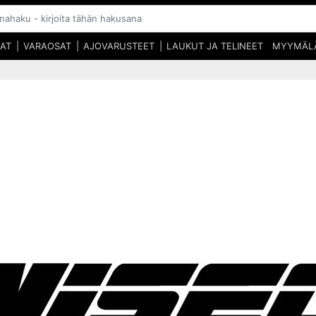
SAT
VARAOSAT
AJOVARUSTEET
LAUKUT JA TELINEET
MYYMÄL