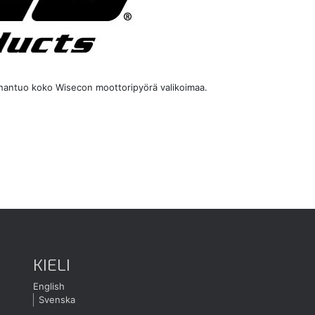
maahantuo koko Wisecon moottoripyörä valikoimaa.
KIELI
English
Svenska