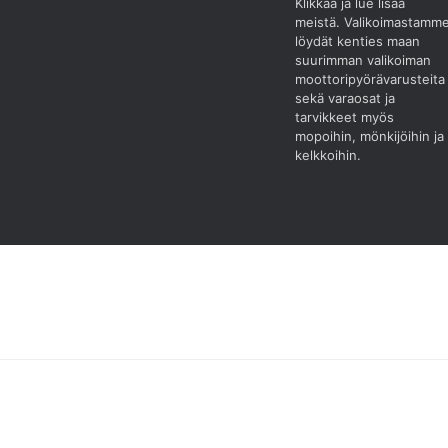
Klikkaa ja lue lisää
meistä.
Valikoimastamm
löydät kenties maan
suurimman valikoiman
moottoripyörävarusteita
sekä varaosat ja
tarvikkeet myös
mopoihin, mönkijöihin ja
kelkkoihin.