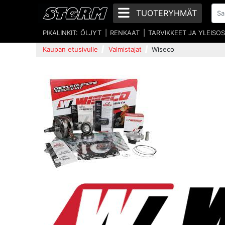
TUOTERYHMÄT
PIKALINKIT:
ÖLJYT
RENKAAT
TARVIKKEET JA YLEISO
Kaupan etusivulle
Valmistajat
Wiseco