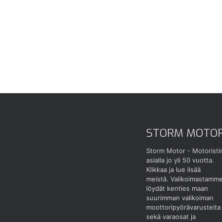
STORM MOTO
Storm Motor - Motoristi
asialla jo yli 50 vuotta.
Klikkaa ja lue lisää
meistä.
Valikoimastamm
löydät kenties maan
suurimman valikoiman
moottoripyörävarusteita
sekä varaosat ja