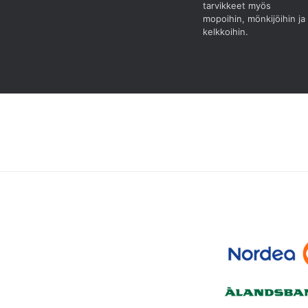
tarvikkeet myös
mopoihin, mönkijöihin ja
kelkkoihin.