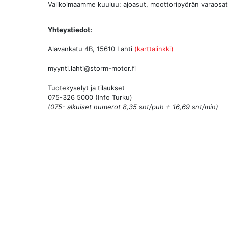
Valikoimaamme kuuluu: ajoasut, moottoripyörän varaosat,
Yhteystiedot:
Alavankatu 4B, 15610 Lahti
(karttalinkki)
myynti.lahti@storm-motor.fi
Tuotekyselyt ja tilaukset
075-326 5000 (Info Turku)
(075- alkuiset numerot 8,35 snt/puh + 16,69 snt/min)