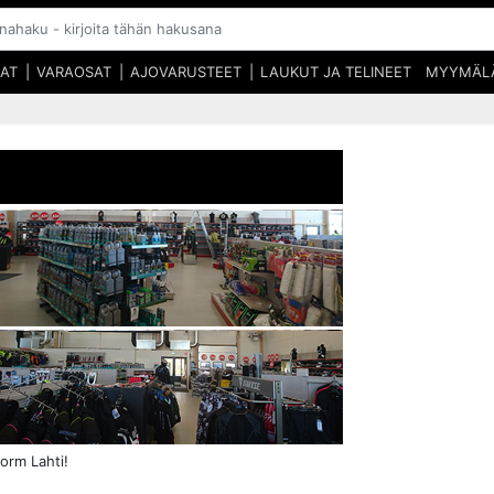
SAT
VARAOSAT
AJOVARUSTEET
LAUKUT JA TELINEET
MYYMÄL
orm Lahti!