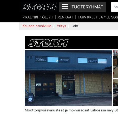
TUOTERYHMÄT
PIKALINKIT:
ÖLJYT
RENKAAT
TARVIKKEET JA YLEISO
Kaupan etusivulle
Yritys
Lahti
Moottoripyörävarusteet ja mp-varaosat Lahdessa myy St