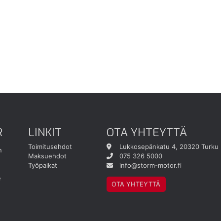
R
LINKIT
OTA YHTEYTTÄ
Toimitusehdot
Lukkosepänkatu 4, 20320 Turku
n
Maksuehdot
075 326 5000
Työpaikat
info@storm-motor.fi
e
OTA YHTEYTTÄ