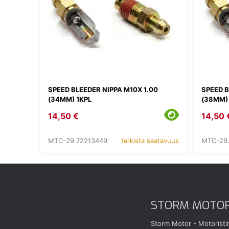
SPEED BLEEDER NIPPA M10X 1.00
SPEED B
(34MM) 1KPL
(38MM)
14,50 €
14,50 
MTC-29.72213449
MTC-29
tarkista saatavuus
STORM MOTO
Storm Motor - Motoristi