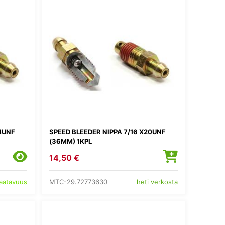
24UNF
SPEED BLEEDER NIPPA 7/16 X20UNF
(36MM) 1KPL
14,50 €
MTC-29.72773630
saatavuus
heti verkosta