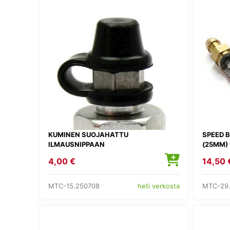
KUMINEN SUOJAHATTU
SPEED B
ILMAUSNIPPAAN
(25MM) 
4,00 €
14,50 
MTC-15.250708
MTC-29
heti verkosta