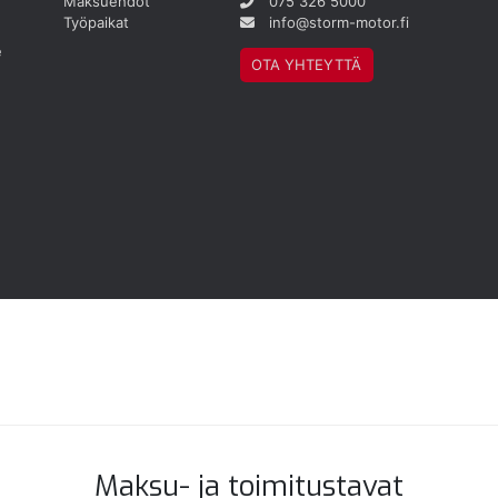
Maksuehdot
075 326 5000
Työpaikat
info@storm-motor.fi
e
OTA YHTEYTTÄ
Maksu- ja toimitustavat