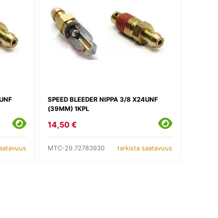
4UNF
SPEED BLEEDER NIPPA 3/8 X24UNF
(39MM) 1KPL
14,50 €
MTC-29.72783930
saatavuus
tarkista saatavuus