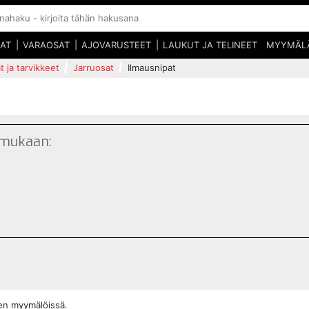
SAT
VARAOSAT
AJOVARUSTEET
LAUKUT JA TELINEET
MYYMÄL
t ja tarvikkeet
Jarruosat
Ilmausnipat
 mukaan:
den myymälöissä.