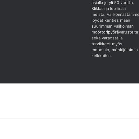
asialla jo yli 50 vuotta.
Klikkaa ja lue lisää
meistä.
Valikoimastamm
löydät kenties maan
suurimman valikoiman
moottoripyörävarusteita
sekä varaosat ja
tarvikkeet myös
mopoihin, mönkijöihin ja
kelkkoihin.