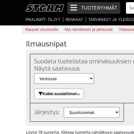
TUOTERYHMÄT
PIKALINKIT:
ÖLJYT
RENKAAT
TARVIKKEET JA YLEISO
Kaupan etusivulle
Mp-tarvikkeet ja yleisosat
Yleisosa
Ilmausnipat
Suodata tuotelistaa ominaisuuksien
Näytä saatavuus
Kaikki suodattimet
Järjestys:
Löytyi 18 tuotetta. Klikkaa tuotetta nähdäksesi saatavuu