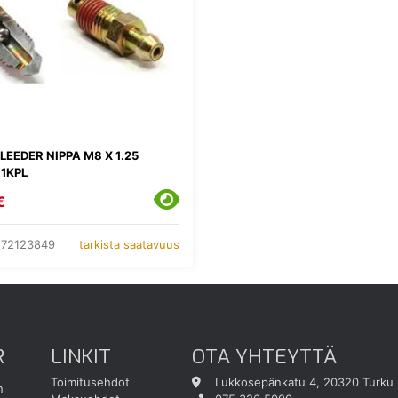
LEEDER NIPPA M8 X 1.25
 1KPL
€
.72123849
tarkista saatavuus
R
LINKIT
OTA YHTEYTTÄ
Toimitusehdot
Lukkosepänkatu 4, 20320 Turku
n