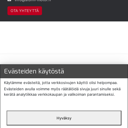
OTA YHTEYTTÄ
Maksu- ja toimitustavat
Evästeiden käytöstä
Käytämme evästeitä, jotta verkkosivujen käyttö olisi helpompaa.
Evästeiden avulla voimme myös räätälöidä sivuja juuri sinulle sekä
kerätä analytiikkaa verkkokaupan ja valikoiman parantamiseksi.
Hyväksy
English
Protecomp
Copyright 2024. All rights