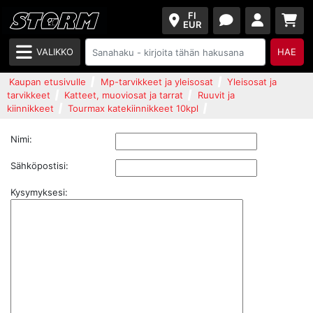
FI
EUR
VALIKKO
HAE
Kaupan etusivulle
Mp-tarvikkeet ja yleisosat
Yleisosat ja
tarvikkeet
Katteet, muoviosat ja tarrat
Ruuvit ja
kiinnikkeet
Tourmax katekiinnikkeet 10kpl
Nimi:
Sähköpostisi:
Kysymyksesi: