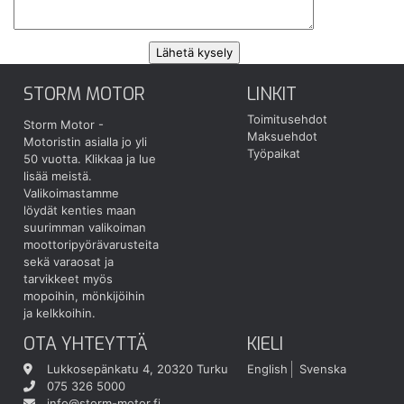
STORM MOTOR
LINKIT
Toimitusehdot
Storm Motor -
Maksuehdot
Motoristin asialla jo yli
Työpaikat
50 vuotta.
Klikkaa ja lue
lisää meistä.
Valikoimastamme
löydät kenties maan
suurimman valikoiman
moottoripyörävarusteita
sekä varaosat ja
tarvikkeet myös
mopoihin, mönkijöihin
ja kelkkoihin.
OTA YHTEYTTÄ
KIELI
Lukkosepänkatu 4, 20320 Turku
English
Svenska
075 326 5000
info@storm-motor.fi