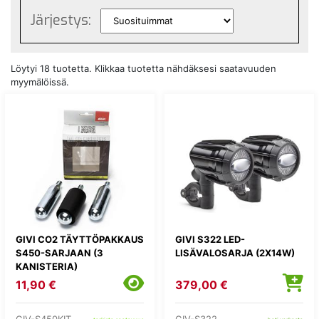
Järjestys:
Löytyi 18 tuotetta. Klikkaa tuotetta nähdäksesi saatavuuden
myymälöissä.
GIVI CO2 TÄYTTÖPAKKAUS
GIVI S322 LED-
S450-SARJAAN (3
LISÄVALOSARJA (2X14W)
KANISTERIA)
11,90 €
379,00 €