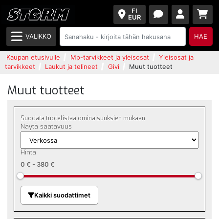
FI
EUR
VALIKKO
HAE
Kaupan etusivulle
Mp-tarvikkeet ja yleisosat
Yleisosat ja
tarvikkeet
Laukut ja telineet
Givi
Muut tuotteet
Muut tuotteet
Suodata tuotelistaa ominaisuuksien mukaan:
Näytä saatavuus
Hinta
0 €
-
380 €
Kaikki suodattimet