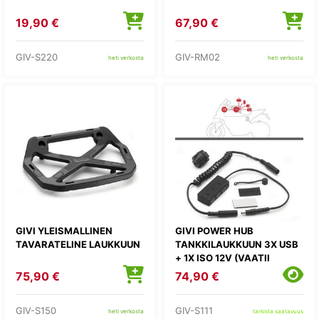
19,90 €
67,90 €
GIV-S220
GIV-RM02
heti verkosta
heti verkosta
GIVI YLEISMALLINEN
GIVI POWER HUB
TAVARATELINE LAUKKUUN
TANKKILAUKKUUN 3X USB
+ 1X ISO 12V (VAATII
ASENNUSSARJAN S110)
75,90 €
74,90 €
GIV-S150
GIV-S111
heti verkosta
tarkista saatavuus