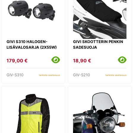
GIVI S310 HALOGEN-
GIVI SKOOTTERIN PENKIN
LISÄVALOSARJA (2X55W)
SADESUOJA
179,00 €
18,90 €
GIV-S310
GIV-S210
tarkista saatavuus
tarkista saatavuus