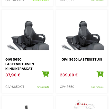
GIV-S450KIT
GIV-S322
tarkista saatavuus
heti verkosta
GIVI S650
GIVI S650 LASTENISTUIN
LASTENISTUIMEN
KIINNIKERAUDAT
37,90 €
239,00 €
GIV-S650KIT
GIV-S650
heti verkosta
heti verkosta