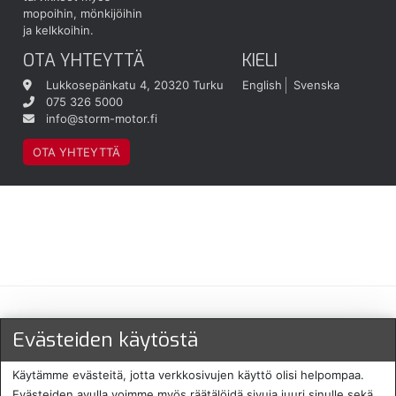
mopoihin, mönkijöihin
ja kelkkoihin.
OTA YHTEYTTÄ
KIELI
Lukkosepänkatu 4, 20320 Turku
English
Svenska
075 326 5000
info@storm-motor.fi
OTA YHTEYTTÄ
Maksu- ja toimitustavat
Evästeiden käytöstä
Käytämme evästeitä, jotta verkkosivujen käyttö olisi helpompaa.
Evästeiden avulla voimme myös räätälöidä sivuja juuri sinulle sekä