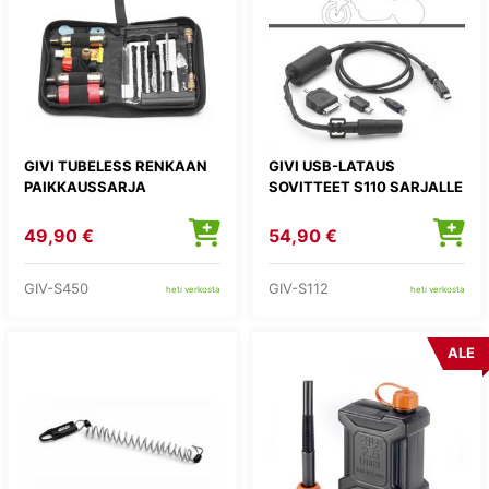
GIVI TUBELESS RENKAAN
GIVI USB-LATAUS
PAIKKAUSSARJA
SOVITTEET S110 SARJALLE
49,90 €
54,90 €
GIV-S450
GIV-S112
heti verkosta
heti verkosta
ALE