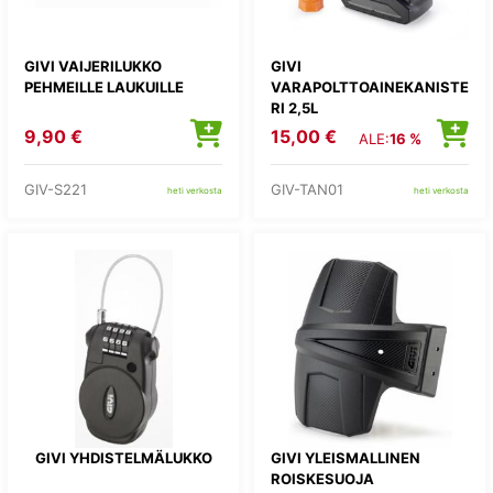
GIVI VAIJERILUKKO
GIVI
PEHMEILLE LAUKUILLE
VARAPOLTTOAINEKANISTE
RI 2,5L
9,90 €
15,00 €
ALE:
16 %
GIV-S221
GIV-TAN01
heti verkosta
heti verkosta
GIVI YHDISTELMÄLUKKO
GIVI YLEISMALLINEN
ROISKESUOJA