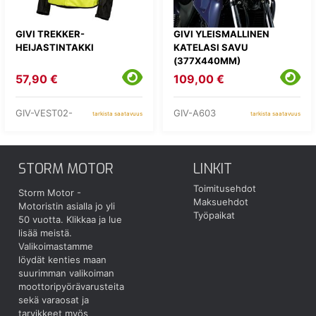
GIVI TREKKER-
GIVI YLEISMALLINEN
HEIJASTINTAKKI
KATELASI SAVU
(377X440MM)
TANKOKIINNITYKSELLÄ
57,90 €
109,00 €
GIV-VEST02-
GIV-A603
tarkista saatavuus
tarkista saatavuus
STORM MOTOR
LINKIT
Toimitusehdot
Storm Motor -
Maksuehdot
Motoristin asialla jo yli
Työpaikat
50 vuotta.
Klikkaa ja lue
lisää meistä.
Valikoimastamme
löydät kenties maan
suurimman valikoiman
moottoripyörävarusteita
sekä varaosat ja
tarvikkeet myös