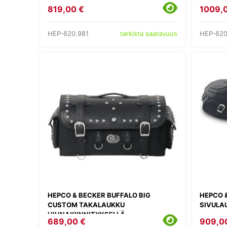
819,00 €
1009,
HEP-620.981
HEP-620
tarkista saatavuus
HEPCO & BECKER BUFFALO BIG
HEPCO 
CUSTOM TAKALAUKKU
SIVULA
HIHNAKIINNITYKSELLÄ
689,00 €
909,0