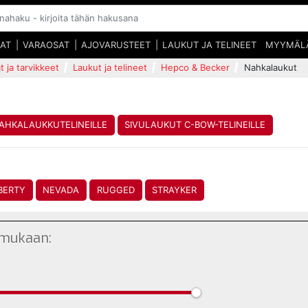
SAT
VARAOSAT
AJOVARUSTEET
LAUKUT JA TELINEET
MYYMÄL
t ja tarvikkeet
Laukut ja telineet
Hepco & Becker
Nahkalaukut
AHKALAUKKUTELINEILLE
SIVULAUKUT C-BOW-TELINEILLE
IBERTY
NEVADA
RUGGED
STRAYKER
 mukaan: