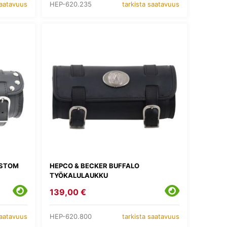
HEP-620.235
saatavuus
tarkista saatavuus
USTOM
HEPCO & BECKER BUFFALO
TYÖKALULAUKKU
139,00 €
HEP-620.800
saatavuus
tarkista saatavuus