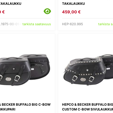
TAKALAUKKU
TAKALAUKKU
0 €
459,00 €
.1975-00-01-R
HEP-620.995
tarkista saatavuus
tarkista 
& BECKER BUFFALO BIG C-BOW
HEPCO & BECKER BUFFALO BI
UKKUPARI
CUSTOM C-BOW SIVULAUKKU