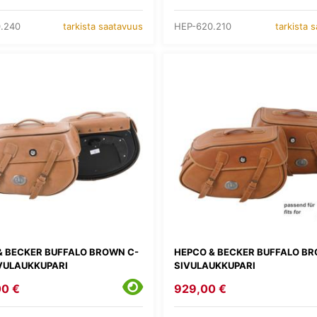
.240
HEP-620.210
tarkista saatavuus
tarkista 
& BECKER BUFFALO BROWN C-
HEPCO & BECKER BUFFALO B
VULAUKKUPARI
SIVULAUKKUPARI
00 €
929,00 €