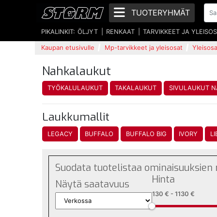
TUOTERYHMÄT
PIKALINKIT:
ÖLJYT
RENKAAT
TARVIKKEET JA YLEISO
Kaupan etusivulle
Mp-tarvikkeet ja yleisosat
Yleisosa
Nahkalaukut
TYÖKALULAUKUT
TAKALAUKUT
SIVULAUKUT N
Laukkumallit
LEGACY
BUFFALO
BUFFALO BIG
IVORY
L
Suodata tuotelistaa ominaisuuksien
Hinta
Näytä saatavuus
130 €
-
1130 €