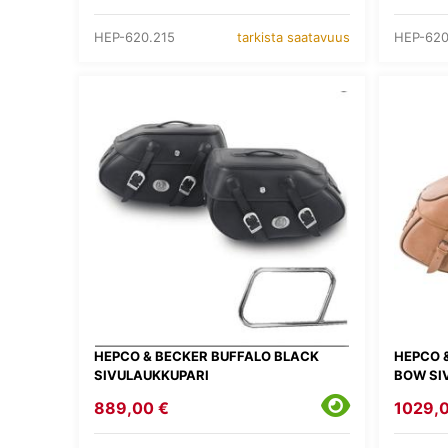
HEP-620.215
HEP-620
tarkista saatavuus
HEPCO & BECKER BUFFALO BLACK
HEPCO 
SIVULAUKKUPARI
BOW SI
889,00 €
1029,