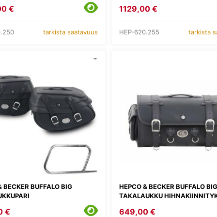
00 €
1129,00 €
.250
HEP-620.255
tarkista saatavuus
tarkista 
& BECKER BUFFALO BIG
HEPCO & BECKER BUFFALO BI
UKKUPARI
TAKALAUKKU HIHNAKIINNITY
0 €
649,00 €