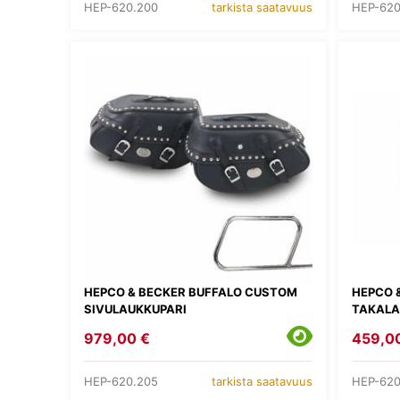
HEP-620.200
HEP-620
tarkista saatavuus
HEPCO & BECKER BUFFALO CUSTOM
HEPCO 
SIVULAUKKUPARI
TAKALA
979,00 €
459,0
HEP-620.205
HEP-620
tarkista saatavuus