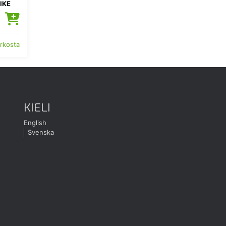
IKE
erkosta
KIELI
English
Svenska