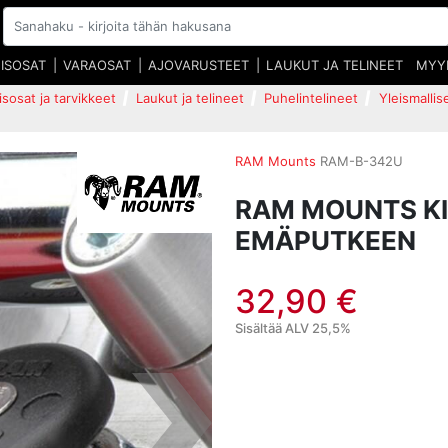
EISOSAT
VARAOSAT
AJOVARUSTEET
LAUKUT JA TELINEET
MYY
isosat ja tarvikkeet
Laukut ja telineet
Puhelintelineet
Yleismallis
RAM Mounts
RAM-B-342U
RAM MOUNTS KI
EMÄPUTKEEN
32,90 €
Sisältää ALV 25,5%