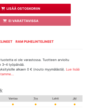
LISÄÄ OSTOSKORIIN
EI VARATTAVISSA
ELINEET
RAM PUHELINTELINEET
tuotetta ei ole varastossa. Tuotteen arvioitu
n 3–4 työpäivää.
yksityisille alkaen 0 € (nouto myymälästä).
Lue lisää
stamme...
ä:
Vantaa
Tre
Lahti
Jkl