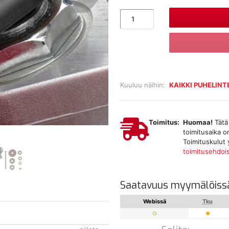
Kuuluu näihin:
KAIKKI PUHELINT
Toimitus:
Huomaa!
Tätä 
toimitusaika o
Toimituskulut 
toimitusehdoi
Saatavuus myymälöiss
Webissä
Tku