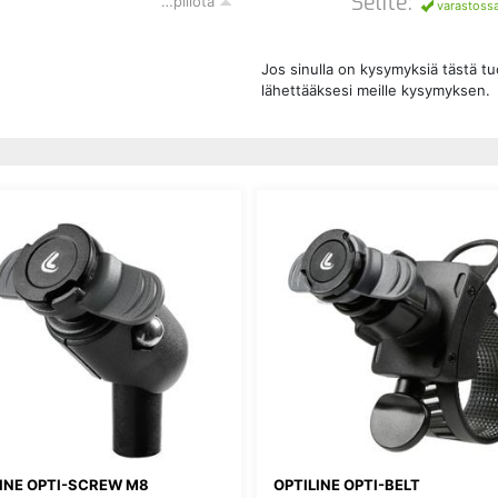
Selite:
…piilota
varastoss
Jos sinulla on kysymyksiä tästä t
lähettääksesi meille kysymyksen.
LINE OPTI-SCREW M8
OPTILINE OPTI-BELT