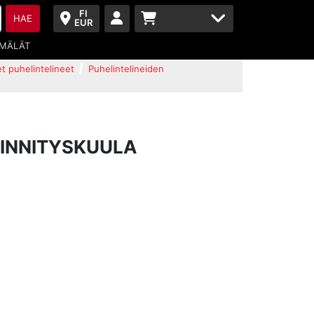
FI
HAE
EUR
MÄLÄT
et puhelintelineet
Puhelintelineiden
INNITYSKUULA