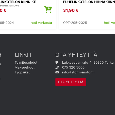
INKOTELON KIINNIKE
PUHELINKOTELON HIHNAKIINN
TIKIINNIKE)
0 €
31,90 €
95-2024
OPT-295-2025
heti verkosta
heti v
R
LINKIT
OTA YHTEYTTÄ
Toimitusehdot
Lukkosepänkatu 4, 20320 Turku
n
Maksuehdot
075 326 5000
Työpaikat
info@storm-motor.fi
e
OTA YHTEYTTÄ