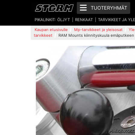
TUOTERYHMÄT
PIKALINKIT:
ÖLJYT
RENKAAT
TARVIKKEET JA YL
Kaupan etusivulle
Mp-tarvikkeet ja yleisosat
Yle
tarvikkeet
RAM Mounts kiinnityskuula emäputkeen