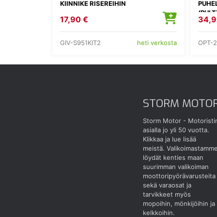
KIINNIKE RISEREIHIN
PUHEL
(PULT
17,90 €
34,9
GIV-S951KIT2
OPT-2
heti verkosta
STORM MOTO
Storm Motor - Motoristi
asialla jo yli 50 vuotta.
Klikkaa ja lue lisää
meistä.
Valikoimastamm
löydät kenties maan
suurimman valikoiman
moottoripyörävarusteita
sekä varaosat ja
tarvikkeet myös
mopoihin, mönkijöihin ja
kelkkoihin.