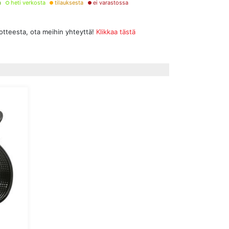
a
heti verkosta
tilauksesta
ei varastossa
uotteesta, ota meihin yhteyttä!
Klikkaa tästä