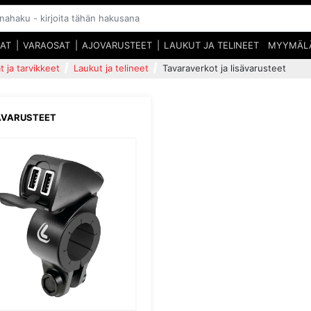
SAT
VARAOSAT
AJOVARUSTEET
LAUKUT JA TELINEET
MYYMÄL
t ja tarvikkeet
Laukut ja telineet
Tavaraverkot ja lisävarusteet
ÄVARUSTEET