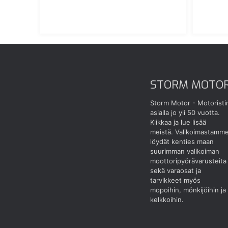
STORM MOTO
Storm Motor - Motoristi
asialla jo yli 50 vuotta.
Klikkaa ja lue lisää
meistä.
Valikoimastamm
löydät kenties maan
suurimman valikoiman
moottoripyörävarusteita
sekä varaosat ja
tarvikkeet myös
mopoihin, mönkijöihin ja
kelkkoihin.