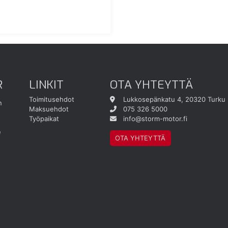
R
LINKIT
OTA YHTEYTTÄ
Toimitusehdot
Lukkosepänkatu 4, 20320 Turku
n
Maksuehdot
075 326 5000
Työpaikat
info@storm-motor.fi
e
OTA YHTEYTTÄ