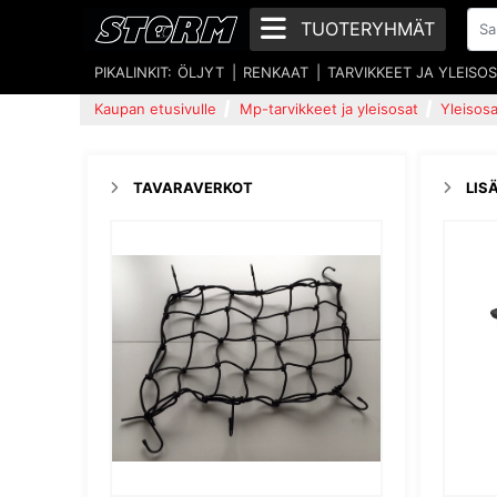
TUOTERYHMÄT
PIKALINKIT:
ÖLJYT
RENKAAT
TARVIKKEET JA YLEISO
Kaupan etusivulle
Mp-tarvikkeet ja yleisosat
Yleisosa
TAVARAVERKOT
LIS