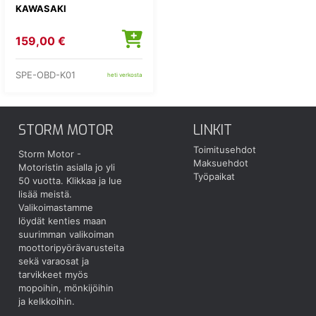
KAWASAKI
159,00 €
SPE-OBD-K01
heti verkosta
STORM MOTOR
LINKIT
Toimitusehdot
Storm Motor -
Maksuehdot
Motoristin asialla jo yli
Työpaikat
50 vuotta.
Klikkaa ja lue
lisää meistä.
Valikoimastamme
löydät kenties maan
suurimman valikoiman
moottoripyörävarusteita
sekä varaosat ja
tarvikkeet myös
mopoihin, mönkijöihin
ja kelkkoihin.