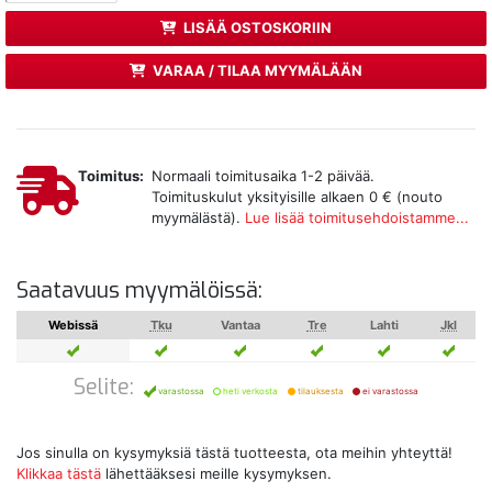
LISÄÄ OSTOSKORIIN
VARAA / TILAA MYYMÄLÄÄN
Toimitus:
Normaali toimitusaika 1-2 päivää.
Toimituskulut yksityisille alkaen 0 € (nouto
myymälästä).
Lue lisää toimitusehdoistamme...
Saatavuus myymälöissä:
Webissä
Tku
Vantaa
Tre
Lahti
Jkl
Selite:
varastossa
heti verkosta
tilauksesta
ei varastossa
Jos sinulla on kysymyksiä tästä tuotteesta, ota meihin yhteyttä!
Klikkaa tästä
lähettääksesi meille kysymyksen.