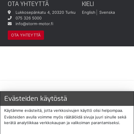
OTA YHTEYTTÄ
KIELI
Lukkosepänkatu 4, 20320 Turku
English
Svenska
075 326 5000
info@storm-motor.fi
OTA YHTEYTTÄ
Maksu- ja toimitustavat
Evästeiden käytöstä
Käytämme evästeitä, jotta verkkosivujen käyttö olisi helpompaa.
Evästeiden avulla voimme myös räätälöidä sivuja juuri sinulle sekä
kerätä analytiikkaa verkkokaupan ja valikoiman parantamiseksi.