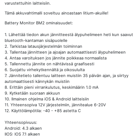
varustettuihin laitteisiin.
Tämä akkuvahtimalli soveltuu ainoastaan litium-akuille!
Battery Monitor BM2​​ ominaisuudet:
1. Lähettää tiedon akun jännitteestä älypuhelimeen heti kun saavut
bluetooth-kantaman sisäpuolelle
2. Tarkistaa latausjärjestelmän toiminnan
3. Tallentaa jännitteen ja ajoajan automaattisesti älypuhelimeen
4. Antaa varoituksen jos jännite poikkeaa normaalista
5. Tallennettu jännite on nähtävissä graafisesti
6. Suojattu virhekytkennältä ja oikosululta
7. Jännitetieto tallentuu laitteen muistiin 35 päivän ajan, ja siirtyy
automaattisesti kännykän muistiin
8. Erittäin pieni virrankulutus, keskimäärin 1.0 mA
9. Kytketään suoraan akkuun
10. Ilmainen ohjelma iOS & Android laitteisiin
11. Yhteensopiva 12V järjestelmiin, jännitealue 6-20V
12. Käyttölämpötila: -40 - +85 astetta C
Yhteensopivuus:
Android: 4.3 alkaen
IIOS: IOS 7.1 alkaen