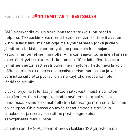
Kuuluu näihin:
JÄNNITEMITTARIT
BESTSELLER
BM2 akkuvahdin avulla akun jännitteen tarkkailu on todella
helppoa. Tikkuaskin kokoinen laite asennetaan kiinteästi akkuun
kiinni ja ladataan ilmainen ohjelma älypuhelimeen jonka jälkeen
jännitteen tarkistaminen on yhtä helppoa kuin kellonajan
katsominen puhelimen näytöltä. Aina kun saavut puhelimen kanssa
akun lähettyville (bluetooth-kantama n. 10m) laite lähettää akun
jännitteen automaattisesti puhelimen näytölle. Tiedon avulla voit
päätellä milloin akku kaipaa lataamista seisonnan aikana ja voit
varmistua siitä että pyöräsi on aina käyttökunnossa kun olet
lähdössä ajelulle.
Lisäksi ohjelma tallentaa jännitteen jatkuvasti muistiinsa, joten
akkujännitettä on helppo tarkkailla myöhemmin graafisessa
muodossa. Esimerkiksi mahdollisten latausongelmien selvittäminen
on helppoa. Ohjelmassa on myös testausmoodit startille ja
lataukselle, joiden avulla voit helposti diagnosoida
sähköjärjestelmän kuntoa.
Jännitealue 6 - 20V, asennettavissa kaikkiin 12V järjestelmällä