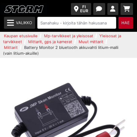
FI
EUR
VALIKKO
HAE
Kaupan etusivulle
Mp-tarvikkeet ja yleisosat
Yleisosat ja
tarvikkeet
Mittarit, gps ja kamerat
Muut mittarit
Mittarit
Battery Monitor 2 bluetooth akkuvahti litium-malli
(vain litium-akuille)