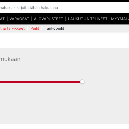
SAT
VARAOSAT
AJOVARUSTEET
LAUKUT JA TELINEET
MYYMÄL
t ja tarvikkeet
Peilit
Tankopeilit
 mukaan: