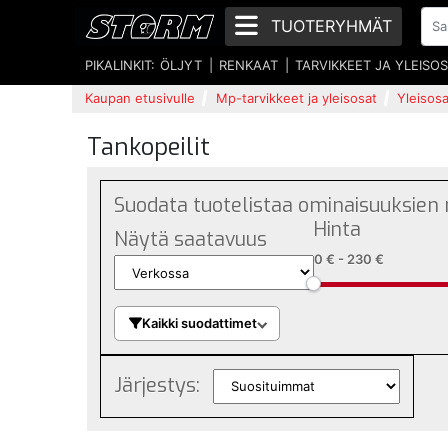
TUOTERYHMÄT
PIKALINKIT:
ÖLJYT
RENKAAT
TARVIKKEET JA YLEISO
Kaupan etusivulle
Mp-tarvikkeet ja yleisosat
Yleisosa
Tankopeilit
Suodata tuotelistaa ominaisuuksien
Hinta
Näytä saatavuus
0 €
-
230 €
Kaikki suodattimet
Järjestys: