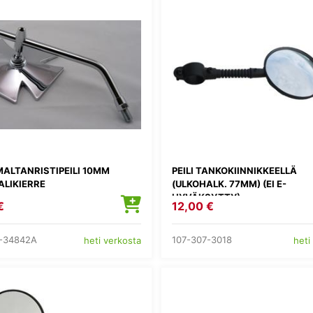
MALTANRISTIPEILI 10MM
PEILI TANKOKIINNIKKEELLÄ
LIKIERRE
(ULKOHALK. 77MM) (EI E-
HYVÄKSYTTY)
€
12,00 €
-34842A
107-307-3018
heti verkosta
heti