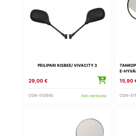
PEILIPARI KISBEE/ VIVACITY 3
TANKOP
E-HYVÄ
29,00 €
15,90 
CGN-510940
CGN-51
heti verkosta