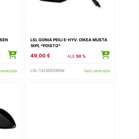
ASEN
LSL GONIA PEILI E-HYV. OIKEA MUSTA
1KPL *POISTO*
49,00 €
ALE:
50 %
LSL-132SD02RSW
 verkosta
heti verkosta