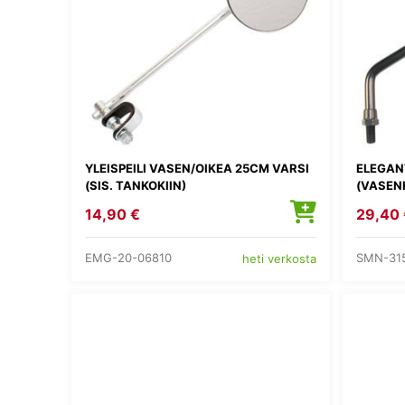
YLEISPEILI VASEN/OIKEA 25CM VARSI
ELEGANT
(SIS. TANKOKIIN)
(VASENK
14,90 €
29,40 
EMG-20-06810
SMN-31
heti verkosta