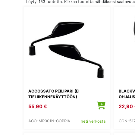
Löytyi 153 tuotetta. Klikkaa tuotetta nähdäksesi saatavu
ACCOSSATO PEILIPARI (EI
BLACKW
TIELIIKENNEKÄYTTÖÖN)
OHJAUS
55,90 €
22,90 
ACO-MR001N-COPPIA
CGN-51
heti verkosta