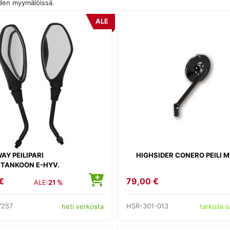
uden myymälöissä.
ALE
AY PEILIPARI
HIGHSIDER CONERO PEILI 
TANKOON E-HYV.
€
79,00 €
ALE:
21 %
7257
HSR-301-013
heti verkosta
tarkista 