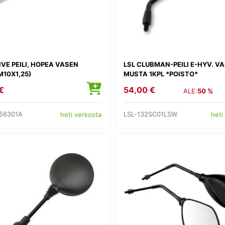
VE PEILI, HOPEA VASEN
LSL CLUBMAN-PEILI E-HYV. V
M10X1,25)
MUSTA 1KPL *POISTO*
€
54,00 €
ALE:
50 %
56301A
LSL-132SC01LSW
heti verkosta
heti