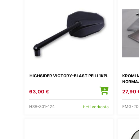
HIGHSIDER VICTORY-BLAST PEILI 1KPL
KROMI 
NORMAA
63,00 €
27,90 
HSR-301-124
EMG-20
heti verkosta