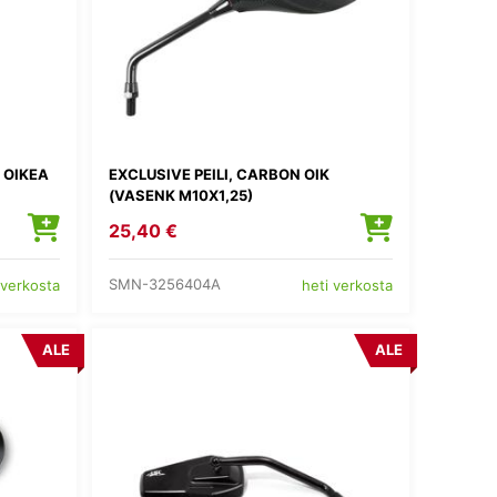
 OIKEA
EXCLUSIVE PEILI, CARBON OIK
(VASENK M10X1,25)
25,40 €
SMN-3256404A
 verkosta
heti verkosta
ALE
ALE