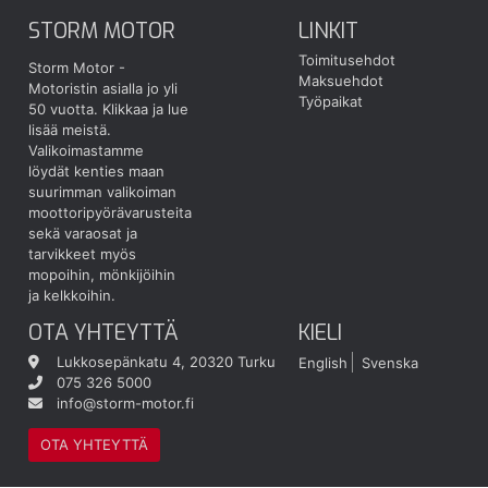
STORM MOTOR
LINKIT
Toimitusehdot
Storm Motor -
Maksuehdot
Motoristin asialla jo yli
Työpaikat
50 vuotta.
Klikkaa ja lue
lisää meistä.
Valikoimastamme
löydät kenties maan
suurimman valikoiman
moottoripyörävarusteita
sekä varaosat ja
tarvikkeet myös
mopoihin, mönkijöihin
ja kelkkoihin.
OTA YHTEYTTÄ
KIELI
Lukkosepänkatu 4, 20320 Turku
English
Svenska
075 326 5000
info@storm-motor.fi
OTA YHTEYTTÄ