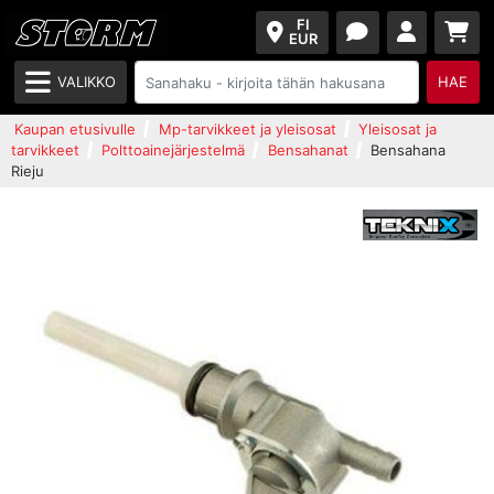
FI
EUR
VALIKKO
HAE
Kaupan etusivulle
Mp-tarvikkeet ja yleisosat
Yleisosat ja
tarvikkeet
Polttoainejärjestelmä
Bensahanat
Bensahana
Rieju