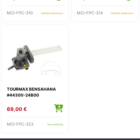
MCI-FPC-310
MCI-FPC-314
tarkista saatavuus
tarkista saatavuus
TOURMAX BENSAHANA
#44300-24B00
69,00 €
MCI-FPC-323
heti verkosta