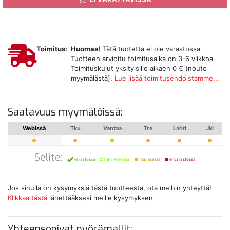
Toimitus:
Huomaa!
Tätä tuotetta ei ole varastossa.
Tuotteen arvioitu toimitusaika on 3-6 viikkoa.
Toimituskulut yksityisille alkaen 0 € (nouto
myymälästä).
Lue lisää toimitusehdoistamme...
Saatavuus myymälöissä:
Webissä
Tku
Vantaa
Tre
Lahti
Jkl
Selite:
varastossa
heti verkosta
tilauksesta
ei varastossa
Jos sinulla on kysymyksiä tästä tuotteesta, ota meihin yhteyttä!
Klikkaa tästä
lähettääksesi meille kysymyksen.
Yhteensopivat pyörämallit: