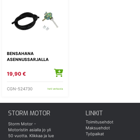
BENSAHANA
ASENNUSSARJALLA
19,90 €
CGN-524730
heti verkosta
STORM MOTOR
LINKIT
Toimitusehdot
Storm Motor -
Maksuehdot
Motoristin asialla jo yli
Työpaikat
50 vuotta.
Klikkaa ja lue