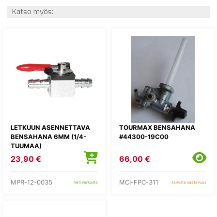
Katso myös:
LETKUUN ASENNETTAVA
TOURMAX BENSAHANA
BENSAHANA 6MM (1/4-
#44300-19C00
TUUMAA)
23,90 €
66,00 €
MPR-12-0035
MCI-FPC-311
heti verkosta
tarkista saatavuus