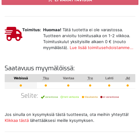
Toimitus:
Huomaa!
Tätä tuotetta ei ole varastossa.
Tuotteen arvioitu toimitusaika on 1-2 viikkoa.
Toimituskulut yksityisille alkaen 0 € (nouto
myymälästä).
Lue lisää toimitusehdoistamme...
Saatavuus myymälöissä:
Webissä
Tku
Vantaa
Tre
Lahti
Jkl
Selite:
varastossa
heti verkosta
tilauksesta
ei varastossa
Jos sinulla on kysymyksiä tästä tuotteesta, ota meihin yhteyttä!
Klikkaa tästä
lähettääksesi meille kysymyksen.