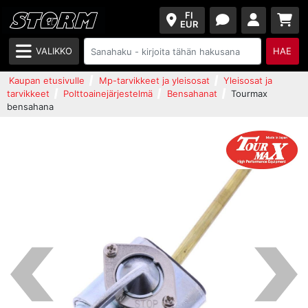
FI
EUR
VALIKKO
HAE
Kaupan etusivulle
Mp-tarvikkeet ja yleisosat
Yleisosat ja
tarvikkeet
Polttoainejärjestelmä
Bensahanat
Tourmax
bensahana