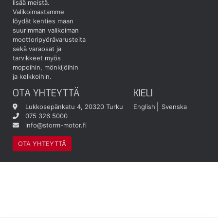
lisää meistä.
Valikoimastamme
löydät kenties maan
suurimman valikoiman
moottoripyörävarusteita
sekä varaosat ja
tarvikkeet myös
mopoihin, mönkijöihin
ja kelkkoihin.
OTA YHTEYTTÄ
KIELI
Lukkosepänkatu 4, 20320 Turku
English
Svenska
075 326 5000
info@storm-motor.fi
OTA YHTEYTTÄ